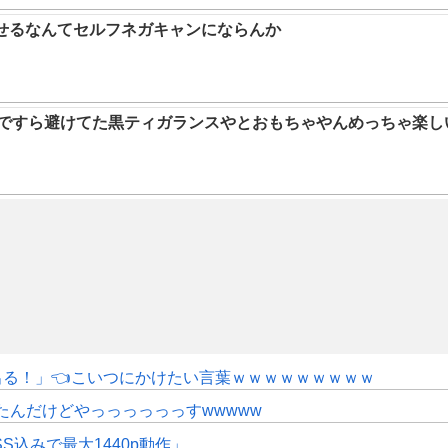
らせるなんてセルフネガキャンにならんか
9ですら避けてた黒ティガランスやとおもちゃやんめっちゃ楽し
にも出る！」👈こいつにかけたい言葉ｗｗｗｗｗｗｗｗｗ
たんだけどやっっっっっっすwwwww
SS込みで最大1440p動作」