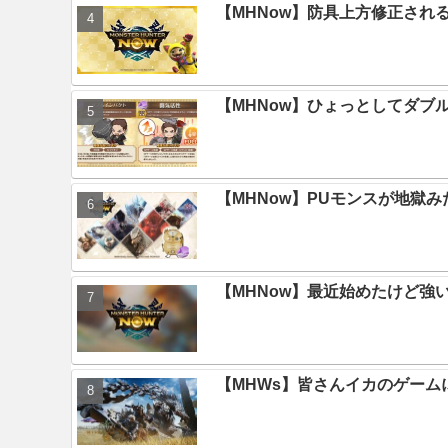
【MHNow】防具上方修正され
【MHNow】ひょっとしてダブ
【MHNow】PUモンスが地獄
【MHNow】最近始めたけど強
【MHWs】皆さんイカのゲー