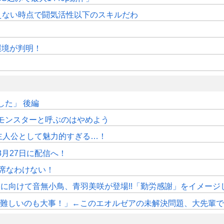
えない時点で闘気活性以下のスキルだわ
作環境が判明！
た」 後編
モンスターと呼ぶのはやめよう
主人公として魅力的すぎる…！
月27日に配信へ！
席なわけない！
》11月に向けて音無小鳥、青羽美咲が登場!!「勤労感謝」をイメージ
しいのも大事！」←このエオルゼアの未解決問題、大先輩であるWorl