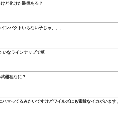
るけど化けた装備ある？
ルインパクトいらない子じゃ、、、
みたいなラインナップで草
い武器種なに？
ムにハマってるみたいですけどワイルズにも素敵なイカがいます