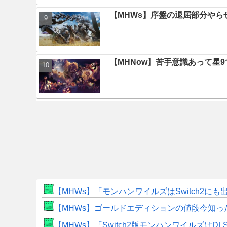
【MHWs】序盤の退屈部分や
【MHNow】苦手意識あって星
【MHWs】「モンハンワイルズはSwitch2
【MHWs】ゴールドエディションの値段今知っ
【MHWs】「Switch2版モンハンワイルズはDL