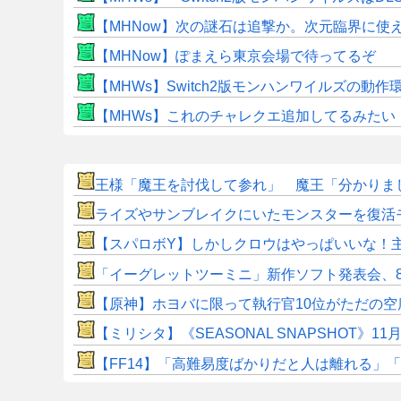
【MHNow】次の謎石は追撃か。次元臨界に使
【MHNow】ぽまえら東京会場で待ってるぞ
【MHWs】Switch2版モンハンワイルズの動
【MHWs】これのチャレクエ追加してるみたい
王様「魔王を討伐して参れ」 魔王「分かりまし
ライズやサンブレイクにいたモンスターを復活
【スパロボY】しかしクロウはやっぱいいな！
「イーグレットツーミニ」新作ソフト発表会、8
【原神】ホヨバに限って執行官10位がただの空
【ミリシタ】《SEASONAL SNAPSHOT
​【FF14】「高難易度ばかりだと人は離れる」「難