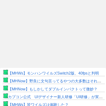
【MHWs】モンハンワイルズSwitch2版、40fpsと判明
【MHNow】野良に文句言ってるやつの大多数はそれしてないだけの雑魚だから聞く耳持つだけムダよ
【MHNow】もしかしてダブルインパクトって微妙？
カプコン公式 UIデザイナー新人研修「UI研修」が実装まで進みました！
【MHWs】皆ワイルズは体験した？