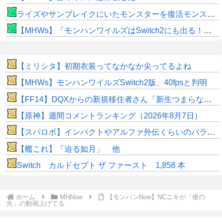
ライズやサンブレイクにいたモンスターを復活モンスターと呼ぶのはやめよう
【MHWs】「モンハンワイルズはSwitch2にも出る！」👈こいつにかけたい言葉ｗｗｗｗｗｗｗｗｗ
【ミリシタ】初期衣装ってなかなか尖ってるよね
【MHWs】モンハンワイルズSwitch2版、40fpsと判明
【FF14】DQXからの新規移住者さん「新生つまらないって聞いてたけど普通に面白くてワロタｗｗ」
【原神】週間コメントランキング（2026年8月7日）
【スパロボ】インパクトやアルファ外伝くらいのバランス求む！！ → インパクトも最終的にはコアブースターで雑魚は一撃で倒せてたけどね
【艦これ】「迫る如月」 他
Switch カルドセプト ザ ファースト 1,858 本
ホーム
MHNow
【モンハンNow】NCニキが「後の
先」の動画上げてる