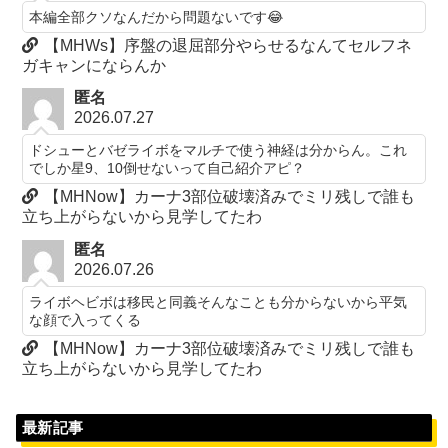
本編全部クソなんだから問題ないです😂
【MHWs】序盤の退屈部分やらせるなんてセルフネ
ガキャンにならんか
匿名
2026.07.27
ドシューとバゼライボをマルチで使う神経は分からん。これ
でしか星9、10倒せないって自己紹介アピ？
【MHNow】カーナ3部位破壊済みでミリ残しで誰も
立ち上がらないから見学してたわ
匿名
2026.07.26
ライボヘビボは移民と同義そんなことも分からないから平気
な顔で入ってくる
【MHNow】カーナ3部位破壊済みでミリ残しで誰も
立ち上がらないから見学してたわ
最新記事