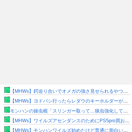
【MHWs】鍔迫り合いでオメガの強さ見せられるやつ一番すき
【MHWs】ヨドバシ行ったらレダウのキーホルダーが100円で売ってて草
モンハンの操虫棍「スリンガー取って…猟虫強化して…エキス取って… よし、戦うぞ」←これ
【MHWs】ワイルズアセンダンスのためにPS5pro買おうとしたら転売価格ばかりじゃねーか
【MHWs】モンハンワイルズ始めたけど普通に面白いじゃん