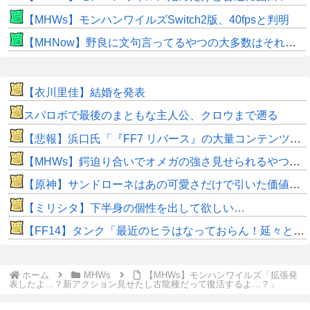
【MHWs】モンハンワイルズSwitch2版、40fpsと判明
【MHNow】野良に文句言ってるやつの大多数はそれしてないだけの雑魚だから聞く耳持つだけムダよ
【衣川里佳】結婚を発表
スパロボで最後のまともな主人公、クロウまで遡る
【悲報】浜口氏「『FF7 リバース』の大量コンテンツで疲れ、離れたプレイヤーいた」
【MHWs】鍔迫り合いでオメガの強さ見せられるやつ一番すき
【原神】サンドローネはあの可愛さだけで引いた価値ある！
【ミリシタ】下半身の個性を出して欲しい…
【FF14】タンク「最近のヒラはなっておらん！延々と攻撃しおって回復が遅いんじゃ！」←これって本当なのか？
ホーム
MHWs
【MHWs】モンハンワイルズ「拡張発
表したよ…？新アクション見せたし古龍種だって復活するよ…？」