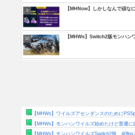
【MHNow】しかしなんで頑な
【MHWs】Switch2版モン
【MHWs】ワイルズアセンダンスのためにPS5
【MHWs】モンハンワイルズ始めたけど普通に
【MHWs】モンハンワイルズSwitch2版、40fp