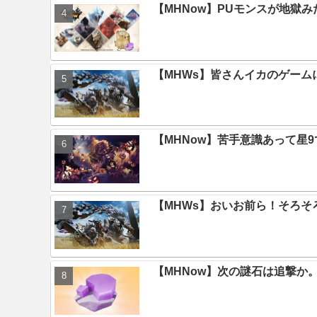
【MHNow】PUモンスが地獄
【MHWs】皆さんイカのゲー
【MHNow】苦手意識あって星
【MHWs】おいお前ら！そろそ
【MHNow】次の謎石は追撃