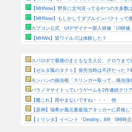
【MHNow】野良に文句言ってるやつの大多数
【MHNow】もしかしてダブルインパクトって
カプコン公式 UIデザイナー新人研修「UI研
【MHWs】皆ワイルズは体験した？
スパロボで最後のまともな主人公、クロウまで
【ゼルダ風のタクト】発売当時は不評だった？
モンハンの操虫棍「スリンガー取って…猟虫強
パラノマサイトっていうゲームを2作連続クリ
【艦これ】雨やまないですね・・・ 他
【原神】瑞希が風元素最強アタッカーに昇格し
【ミリシタ】イベント『Destiny』8/8 0