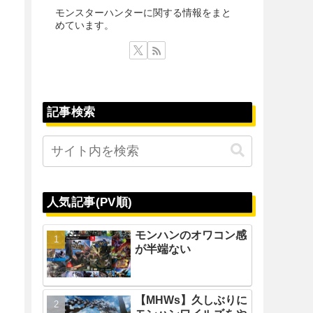
モンスターハンターに関する情報をまと
めています。
記事検索
人気記事(PV順)
モンハンのオワコン感
が半端ない
【MHWs】久しぶりに