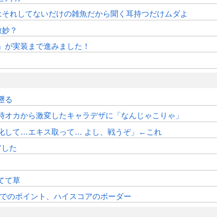
はそれしてないだけの雑魚だから聞く耳持つだけムダよ
微妙？
修」が実装まで進みました！
遡る
時オカから激変したキャラデザに「なんじゃこりゃ」
化して…エキス取って… よし、戦うぞ」←これ
アした
てて草
時時点でのポイント、ハイスコアのボーダー