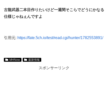
古龍武器二本目作りたいけど一週間そこらでどうにかなる
仕様じゃねぇんですよ
引用元:
https://fate.5ch.io/test/read.cgi/hunter/1782553891/
MHNow
最新情報
スポンサーリンク