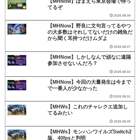
【MHNow】ぽまえら東京会場で待っ
てるぞ
2026.08.06
【MHNow】野良に文句言ってるやつ
の大多数はそれしてないだけの雑魚だ
から聞く耳持つだけムダよ
2026.08.07
【MHNow】しかしなんで頑なに遠隔
参加させないんだろ？
2026.08.02
【MHNow】今回の大量発生は今まで
で一番人が少なかった
2026.08.01
【MHWs】これのチャレクエ追加し
てるみたい
2026.08.05
【MHWs】モンハンワイルズSwitch2
版、40fpsと判明