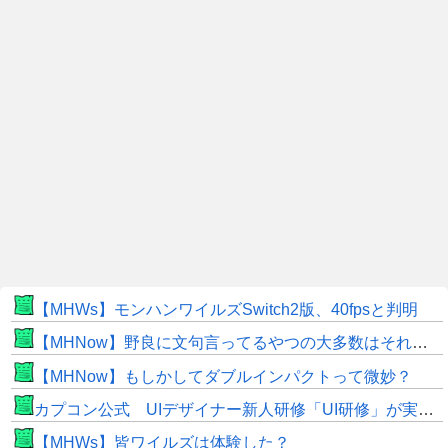
【MHWs】モンハンワイルズSwitch2版、40fpsと判明
【MHNow】野良に文句言ってるやつの大多数はそれしてないだけの雑魚だから聞く耳持つだけムダよ
【MHNow】もしかしてダブルインパクトって微妙？
カプコン公式 UIデザイナー新人研修「UI研修」が実装まで進みました！
【MHWs】皆ワイルズは体験した？