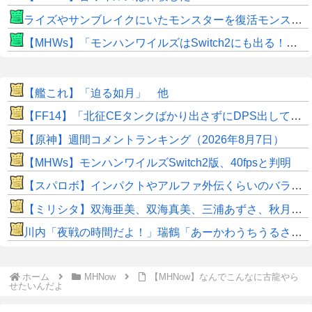
ライズやサンブレイクにいたモンスターを復活モンスターと呼ぶのはやめよう
【MHWs】「モンハンワイルズはSwitch2にも出る！」👈こいつにかけたい言葉ｗｗｗｗｗｗｗｗｗ
【艦これ】「迫る如月」 他
【FF14】「北征CEタンクばかり出さずにDPS出してくれ！」安全重視のヒカセンが増えすぎた結果・・・CEにかかる時間がドンドン延びている？
【原神】週間コメントランキング（2026年8月7日）
【MHWs】モンハンワイルズSwitch2版、40fpsと判明
【スパロボ】インパクトやアルファ外伝くらいのバランス求む！！ → インパクトも最終的にはコアブースターで雑魚は一撃で倒せてたけどね
【ミリシタ】双海亜美、双海真美、三浦あずさ、秋月律子のカードのみが出現する『dual twin live tour大阪公演打ち上げ39ガシャ』開催!! ボイスアイテム＆VCカードセット登場!!
川内「夜戦の時間だよ！」瑞鶴「あーかわうちうるさい！」
ホーム
MHNow
【MHNow】なんでこんなに古龍やら
せたいんだよ