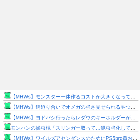
【MHWs】モンスター一体作るコストが大きくなっている昨今でこそ亜種に頼るべきだよな
【MHWs】鍔迫り合いでオメガの強さ見せられるやつ一番すき
【MHWs】ヨドバシ行ったらレダウのキーホルダーが100円で売ってて草
モンハンの操虫棍「スリンガー取って…猟虫強化して…エキス取って… よし、戦うぞ」←これ
【MHWs】ワイルズアセンダンスのためにPS5pro買おうとしたら転売価格ばかりじゃねーか