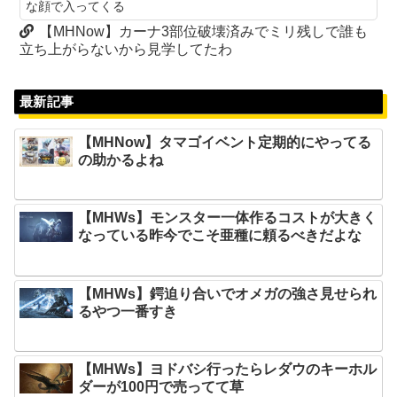
な顔で入ってくる
【MHNow】カーナ3部位破壊済みでミリ残しで誰も
立ち上がらないから見学してたわ
最新記事
【MHNow】タマゴイベント定期的にやってる
の助かるよね
【MHWs】モンスター一体作るコストが大きく
なっている昨今でこそ亜種に頼るべきだよな
【MHWs】鍔迫り合いでオメガの強さ見せられ
るやつ一番すき
【MHWs】ヨドバシ行ったらレダウのキーホル
ダーが100円で売ってて草