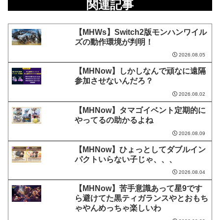
関連記事
【MHWs】Switch2版モンハンワイル
ズの動作環境が判明！
2026.08.05
【MHNow】しかしなんで頑なに遠隔
参加させないんだろ？
2026.08.02
【MHNow】タマゴイベント定期的に
やってるの助かるよね
2026.08.09
【MHNow】ひょっとしてダブルイン
パクトいらない子じゃ、、、
2026.08.04
【MHNow】苦手意識あって星9です
ら避けてた黒ティガランスやとおもち
ゃやんめっちゃ楽しいわ