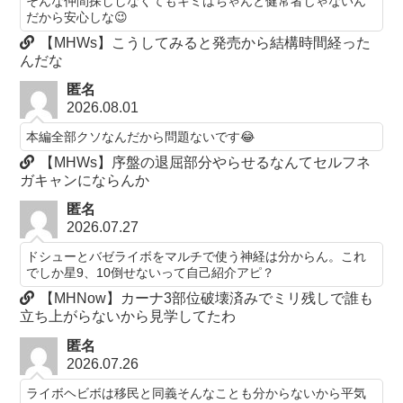
そんな仲間探ししなくてもキミはちゃんと健常者じゃないん
だから安心しな😉
【MHWs】こうしてみると発売から結構時間経った
んだな
匿名
2026.08.01
本編全部クソなんだから問題ないです😂
【MHWs】序盤の退屈部分やらせるなんてセルフネ
ガキャンにならんか
匿名
2026.07.27
ドシューとバゼライボをマルチで使う神経は分からん。これ
でしか星9、10倒せないって自己紹介アピ？
【MHNow】カーナ3部位破壊済みでミリ残しで誰も
立ち上がらないから見学してたわ
匿名
2026.07.26
ライボヘビボは移民と同義そんなことも分からないから平気