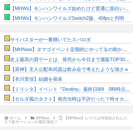
【MHWs】モンハンワイルズ始めたけど普通に面白いじゃん
【MHWs】モンハンワイルズSwitch2版、40fpsと判明
サイバスターが一番輝いてたスパロボ
【MHNow】タマゴイベント定期的にやってるの助かるよね
史上最高の質ゲーとは、発売から今日まで週販TOP30以内に居るあつ森、スマブラSP、マイクラ、マリカ8DX
【原神】主人公配布武器は飲み会で考えたような強さｗ
【衣川里佳】結婚を発表
【ミリシタ】イベント『Destiny』最終日8/9 0時時点でのポイント、ハイスコアのボーダー
【ゼルダ風のタクト】発売当時は不評だった？時オカから激変したキャラデザに「なんじゃこりゃ」
ホーム
MHNow
【MHNow】レウスは何強化されんだ
ろ？新モーションか風圧強化？