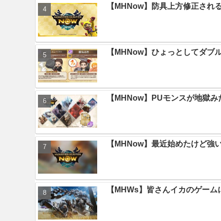
【MHNow】防具上方修正され
【MHNow】ひょっとしてダブ
【MHNow】PUモンスが地獄
【MHNow】最近始めたけど強
【MHWs】皆さんイカのゲー