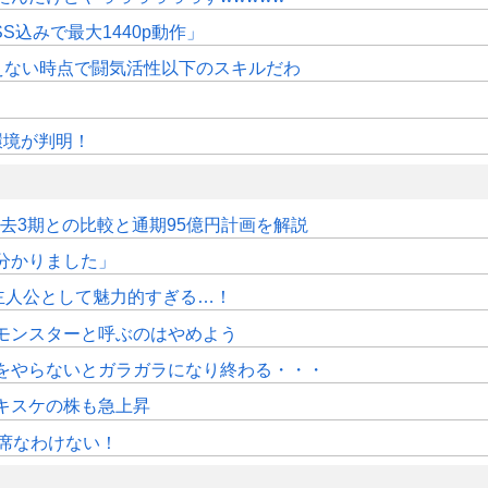
SS込みで最大1440p動作」
えない時点で闘気活性以下のスキルだわ
作環境が判明！
過去3期との比較と通期95億円計画を解説
分かりました」
主人公として魅力的すぎる…！
モンスターと呼ぶのはやめよう
をやらないとガラガラになり終わる・・・
キスケの株も急上昇
席なわけない！