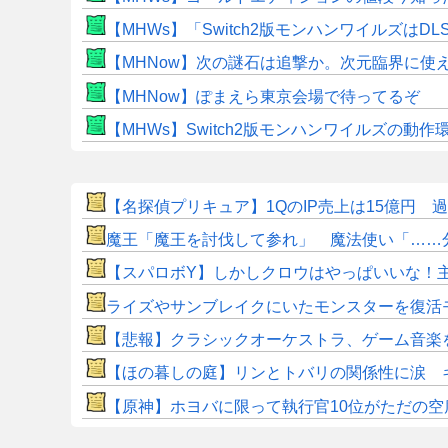
【MHWs】「Switch2版モンハンワイルズはDL
【MHNow】次の謎石は追撃か。次元臨界に使
【MHNow】ぽまえら東京会場で待ってるぞ
【MHWs】Switch2版モンハンワイルズの動
【名探偵プリキュア】1QのIP売上は15億円 
魔王「魔王を討伐して参れ」 魔法使い「……
【スパロボY】しかしクロウはやっぱいいな！
ライズやサンブレイクにいたモンスターを復活
【悲報】クラシックオーケストラ、ゲーム音楽
【ほの暮しの庭】リンとトバリの関係性に涙 
【原神】ホヨバに限って執行官10位がただの空