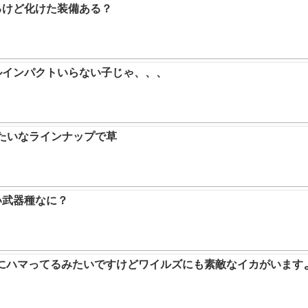
るけど化けた装備ある？
ルインパクトいらない子じゃ、、、
みたいなラインナップで草
い武器種なに？
ムにハマってるみたいですけどワイルズにも素敵なイカがいます