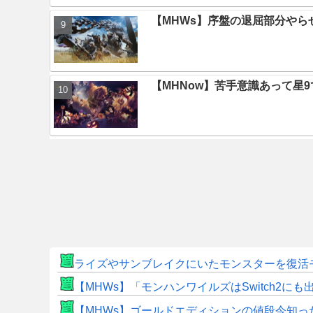
【MHWs】序盤の退屈部分や
【MHNow】苦手意識あって星
ライズやサンブレイクにいたモンスターを復活
【MHWs】「モンハンワイルズはSwitch2
【MHWs】ゴールドエディションの値段今知っ