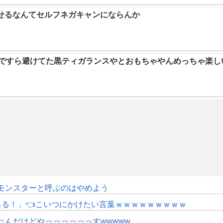
らせるなんてセルフネガキャンにならんか
9ですら避けてた黒ティガランスやとおもちゃやんめっちゃ楽し
モンスターと呼ぶのはやめよう
にも出る！」👈こいつにかけたい言葉ｗｗｗｗｗｗｗｗｗ
たんだけどやっっっっっっすwwwww