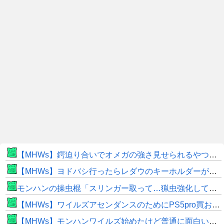
【MHWs】鍔迫り合いでオメガの強さ見せられるやつ一番すき
【MHWs】ヨドバシ行ったらレダウのキーホルダーが100円で売ってて草
モンハンの操虫棍「スリンガー取って…猟虫強化して…エキス取って… よし、戦うぞ」←これ
【MHWs】ワイルズアセンダンスのためにPS5pro買おうとしたら転売価格ばかりじゃねーか
【MHWs】モンハンワイルズ始めたけど普通に面白いじゃん