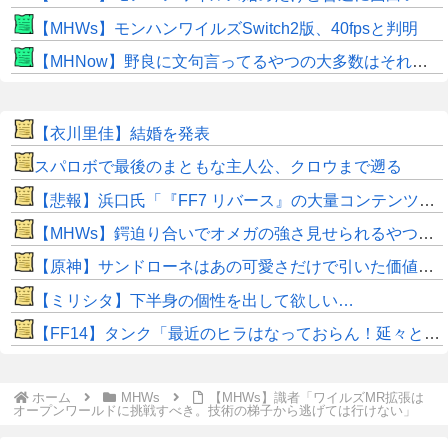
【MHWs】モンハンワイルズSwitch2版、40fpsと判明
【MHNow】野良に文句言ってるやつの大多数はそれしてないだけの雑魚だから聞く耳持つだけムダよ
【衣川里佳】結婚を発表
スパロボで最後のまともな主人公、クロウまで遡る
【悲報】浜口氏「『FF7 リバース』の大量コンテンツで疲れ、離れたプレイヤーいた」
【MHWs】鍔迫り合いでオメガの強さ見せられるやつ一番すき
【原神】サンドローネはあの可愛さだけで引いた価値ある！
【ミリシタ】下半身の個性を出して欲しい…
【FF14】タンク「最近のヒラはなっておらん！延々と攻撃しおって回復が遅いんじゃ！」←これって本当なのか？
ホーム
MHWs
【MHWs】識者「ワイルズMR拡張は
オープンワールドに挑戦すべき。技術の梯子から逃げては行けない」