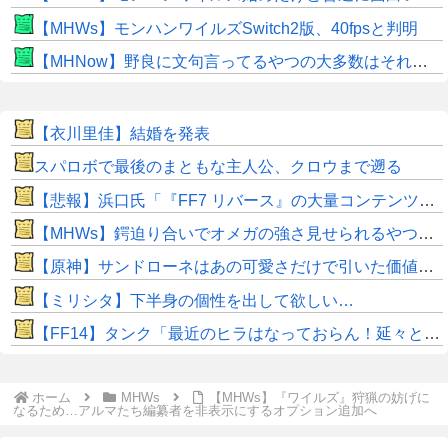
【MHWs】モンハンワイルズSwitch2版、40fpsと判明
【MHNow】野良に文句言ってるやつの大多数はそれしてないだけの雑魚だから聞く耳持つだけムダよ
【衣川里佳】結婚を発表
スパロボで最後のまともな主人公、クロウまで遡る
【悲報】浜口氏「『FF7 リバース』の大量コンテンツで疲れ、離れたプレイヤーいた」
【MHWs】鍔迫り合いでオメガの強さ見せられるやつ一番すき
【原神】サンドローネはあの可愛さだけで引いた価値ある！
【ミリシタ】下半身の個性を出して欲しい…
【FF14】タンク「最近のヒラはなっておらん！延々と攻撃しおって回復が遅いんじゃ！」←これって本当なのか？
ホーム
MHWs
【MHWs】『ワイルズ』狩猟の妨げに
なるため…アルマたち編纂者を非表示にするオプション追加へ