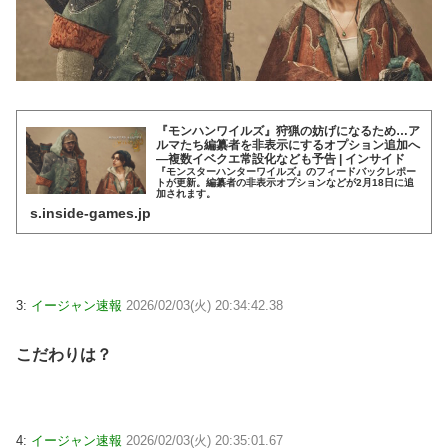
『モンハンワイルズ』狩猟の妨げになるため…ア
ルマたち編纂者を非表示にするオプション追加へ
―複数イベクエ常設化なども予告 | インサイド
『モンスターハンターワイルズ』のフィードバックレポー
トが更新。編纂者の非表示オプションなどが2月18日に追
加されます。
s.inside-games.jp
3:
イージャン速報
2026/02/03(火) 20:34:42.38
こだわりは？
4:
イージャン速報
2026/02/03(火) 20:35:01.67