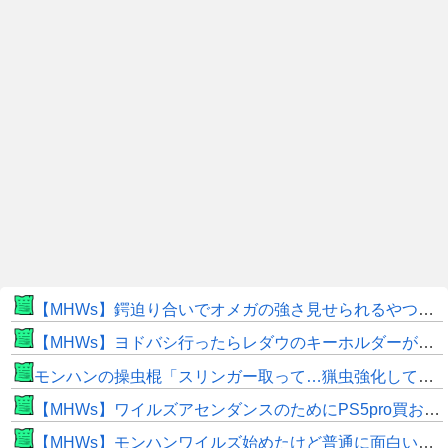
【MHWs】鍔迫り合いでオメガの強さ見せられるやつ一番すき
【MHWs】ヨドバシ行ったらレダウのキーホルダーが100円で売ってて草
モンハンの操虫棍「スリンガー取って…猟虫強化して…エキス取って… よし、戦うぞ」←これ
【MHWs】ワイルズアセンダンスのためにPS5pro買おうとしたら転売価格ばかりじゃねーか
【MHWs】モンハンワイルズ始めたけど普通に面白いじゃん