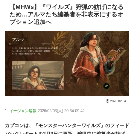
【MHWs】『ワイルズ』狩猟の妨げになる
ため…アルマたち編纂者を非表示にするオ
プション追加へ
2026.02.04
1:
イージャン速報
2026/02/03(火) 20:34:09.42
カプコンは、『モンスターハンターワイルズ』のフィード
バックレポートを2月3日に更新。狩猟中に編纂者が妨げ