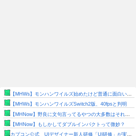
【MHWs】モンハンワイルズ始めたけど普通に面白いじゃん
【MHWs】モンハンワイルズSwitch2版、40fpsと判明
【MHNow】野良に文句言ってるやつの大多数はそれしてないだけの雑魚だから聞く耳持つだけムダよ
【MHNow】もしかしてダブルインパクトって微妙？
カプコン公式 UIデザイナー新人研修「UI研修」が実装まで進みました！