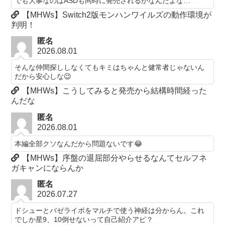
でも大事なのはASDも同時に発売されるかなんだよな…
【MHWs】Switch2版モンハンワイルズの動作環境が
判明！
匿名
2026.08.01
そんな仲間探ししなくてもキミはちゃんと健常者じゃないん
だから安心しな😉
【MHWs】こうしてみると発売から結構時間経った
んだな
匿名
2026.08.01
本編全部クソなんだから問題ないです😂
【MHWs】序盤の退屈部分やらせるなんてセルフネ
ガキャンにならんか
匿名
2026.07.27
ドシューとバゼライボをマルチで使う神経は分からん。これ
でしか星9、10倒せないって自己紹介アピ？