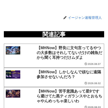
イージャン速報管理人
関連記事
【MHNow】野良に文句言ってるやつ
の大多数はそれしてないだけの雑魚だ
から聞く耳持つだけムダよ
2026.08.07
【MHNow】しかしなんで頑なに遠隔
参加させないんだろ？
2026.08.02
【MHNow】苦手意識あって星9です
ら避けてた黒ティガランスやとおもち
ゃやんめっちゃ楽しいわ
2026.08.03