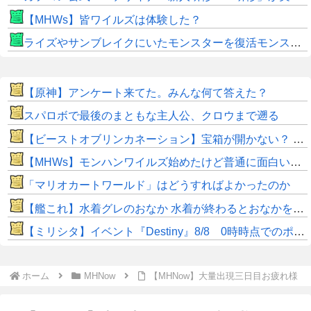
【MHWs】皆ワイルズは体験した？
ライズやサンブレイクにいたモンスターを復活モンスターと呼ぶのはやめよう
【原神】アンケート来てた。みんな何て答えた？
スパロボで最後のまともな主人公、クロウまで遡る
【ビーストオブリンカネーション】宝箱が開かない？ パスワードやマップ仕様に不満
【MHWs】モンハンワイルズ始めたけど普通に面白いじゃん
「マリオカートワールド」はどうすればよかったのか
【艦これ】水着グレのおなか 水着が終わるとおなかを隠してしまうから今のうちに堪能しておく 他
【ミリシタ】イベント『Destiny』8/8 0時時点でのポイント、ハイスコアのボーダー
ホーム
MHNow
【MHNow】大量出現三日目お疲れ様