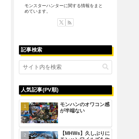
モンスターハンターに関する情報をまと
めています。
記事検索
人気記事(PV順)
モンハンのオワコン感
が半端ない
【MHWs】久しぶりに