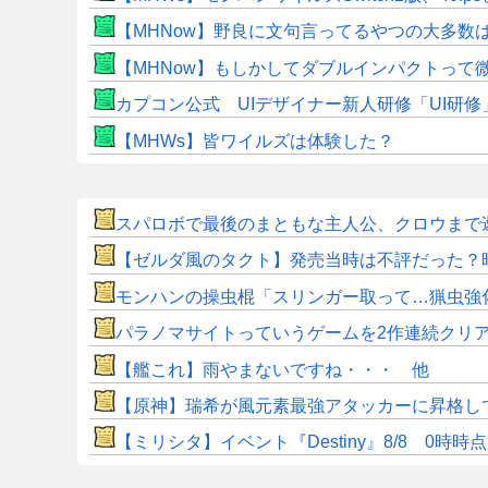
【MHNow】野良に文句言ってるやつの大多数
【MHNow】もしかしてダブルインパクトって
カプコン公式 UIデザイナー新人研修「UI研
【MHWs】皆ワイルズは体験した？
スパロボで最後のまともな主人公、クロウまで
【ゼルダ風のタクト】発売当時は不評だった？
モンハンの操虫棍「スリンガー取って…猟虫強
パラノマサイトっていうゲームを2作連続クリ
【艦これ】雨やまないですね・・・ 他
【原神】瑞希が風元素最強アタッカーに昇格し
【ミリシタ】イベント『Destiny』8/8 0