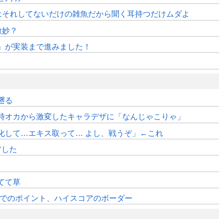
はそれしてないだけの雑魚だから聞く耳持つだけムダよ
微妙？
修」が実装まで進みました！
遡る
時オカから激変したキャラデザに「なんじゃこりゃ」
化して…エキス取って… よし、戦うぞ」←これ
アした
てて草
時時点でのポイント、ハイスコアのボーダー