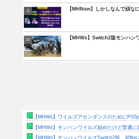
【MHNow】しかしなんで頑な
【MHWs】Switch2版モン
【MHWs】ワイルズアセンダンスのためにPS5
【MHWs】モンハンワイルズ始めたけど普通に
【MHWs】モンハンワイルズSwitch2版、40fp