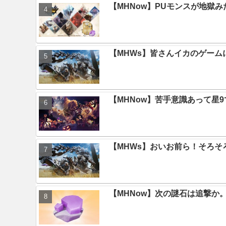
【MHNow】PUモンスが地獄
【MHWs】皆さんイカのゲー
【MHNow】苦手意識あって星
【MHWs】おいお前ら！そろそ
【MHNow】次の謎石は追撃