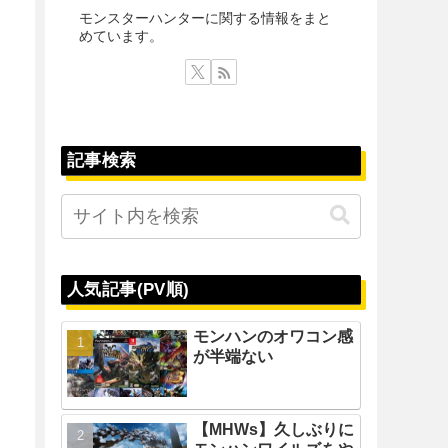
モンスターハンターに関する情報をまと
めています。
記事検索
人気記事(PV順)
モンハンのオワコン感
が半端ない
【MHWs】久しぶりに