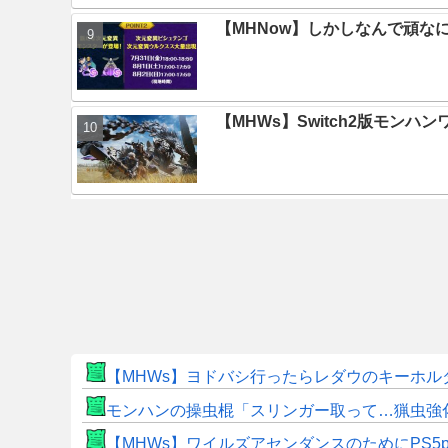
【MHNow】しかしなんで頑な
【MHWs】Switch2版モン
【MHWs】ヨドバシ行ったらレダウのキーホル
モンハンの操虫棍「スリンガー取って…猟虫強
【MHWs】ワイルズアセンダンスのためにPS5