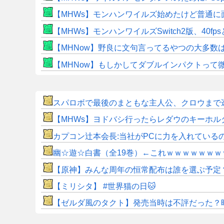
【MHWs】モンハンワイルズ始めたけど普通に
【MHWs】モンハンワイルズSwitch2版、40fp
【MHNow】野良に文句言ってるやつの大多数
【MHNow】もしかしてダブルインパクトって
スパロボで最後のまともな主人公、クロウまで
【MHWs】ヨドバシ行ったらレダウのキーホル
カプコン辻本会長:当社がPCに力を入れている
幽☆遊☆白書（全19巻）←これｗｗｗｗｗｗｗ
【原神】みんな周年の恒常配布は誰を選ぶ予定
【ミリシタ】 #世界猫の日🐱
【ゼルダ風のタクト】発売当時は不評だった？