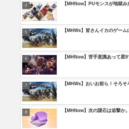
【MHNow】PUモンスが地獄
【MHWs】皆さんイカのゲー
【MHNow】苦手意識あって星
【MHWs】おいお前ら！そろそ
【MHNow】次の謎石は追撃