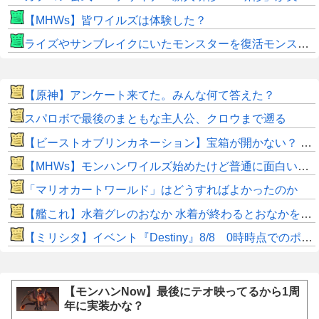
【MHWs】皆ワイルズは体験した？
ライズやサンブレイクにいたモンスターを復活モンスターと呼ぶのはやめよう
【原神】アンケート来てた。みんな何て答えた？
スパロボで最後のまともな主人公、クロウまで遡る
【ビーストオブリンカネーション】宝箱が開かない？ パスワードやマップ仕様に不満
【MHWs】モンハンワイルズ始めたけど普通に面白いじゃん
「マリオカートワールド」はどうすればよかったのか
【艦これ】水着グレのおなか 水着が終わるとおなかを隠してしまうから今のうちに堪能しておく 他
【ミリシタ】イベント『Destiny』8/8 0時時点でのポイント、ハイスコアのボーダー
【モンハンNow】最後にテオ映ってるから1周
年に実装かな？