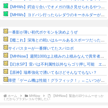
【MHWs】鍔迫り合いでオメガの強さ見せられるやつ一番すき
【MHWs】ヨドバシ行ったらレダウのキーホルダーが100円で売ってて草
一番影が薄い初代ポケモンを決めようぜ
【艦これ】深海との戦いはルールあるスポーツだった…？ 提督たちの世界観雑談スレ
サイバスターが一番輝いてたスパロボ
【MHNow】週間1000は上積みの上積みなんで異常者です
【幻水SP】雷パは不利属性以外ならゴリ押し可能 エギル・ラグナル・キカが強力
【原神】瑞希強化で湧いてるけどそんなでもない？
障壁「ゲーム機は性能！グラフィック！」←こいつが死んだ理由
ホーム
MHNow
【MHNow】緊急の10ウルムーせっか
くだからブラダレコルで倒したい