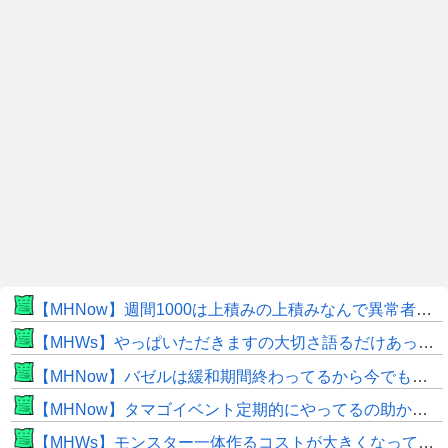
【MHNow】週間1000は上積みの上積みなんで異常者です
【MHWs】やっぱいただきますの大切さ語るだけあって飯のこだわり凄いよね
【MHNow】バゼルは緩和期間終わってるから今でもとんでもない数必要なんじゃない？
【MHNow】タマゴイベント定期的にやってるの助かるよね
【MHWs】モンスター一体作るコストが大きくなっている昨今でこそ亜種に頼るべきだよな