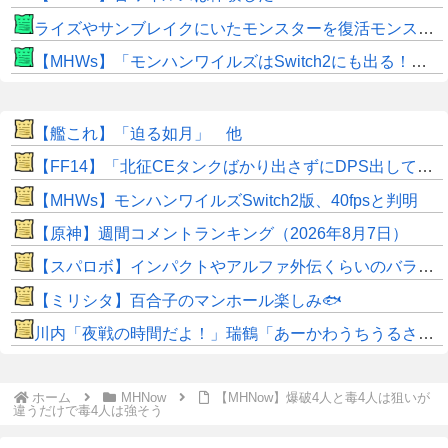
ライズやサンブレイクにいたモンスターを復活モンスターと呼ぶのはやめよう
【MHWs】「モンハンワイルズはSwitch2にも出る！」👈こいつにかけたい言葉ｗｗｗｗｗｗｗｗｗ
【艦これ】「迫る如月」 他
【FF14】「北征CEタンクばかり出さずにDPS出してくれ！」安全重視のヒカセンが増えすぎた結果・・・CEにかかる時間がドンドン延びている？
【MHWs】モンハンワイルズSwitch2版、40fpsと判明
【原神】週間コメントランキング（2026年8月7日）
【スパロボ】インパクトやアルファ外伝くらいのバランス求む！！ → インパクトも最終的にはコアブースターで雑魚は一撃で倒せてたけどね
【ミリシタ】百合子のマンホール楽しみ🐟
川内「夜戦の時間だよ！」瑞鶴「あーかわうちうるさい！」
ホーム
MHNow
【MHNow】爆破4人と毒4人は狙いが
違うだけで毒4人は強そう