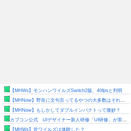
【MHWs】モンハンワイルズSwitch2版、40fpsと判明
【MHNow】野良に文句言ってるやつの大多数はそれしてないだけの雑魚だから聞く耳持つだけムダよ
【MHNow】もしかしてダブルインパクトって微妙？
カプコン公式 UIデザイナー新人研修「UI研修」が実装まで進みました！
【MHWs】皆ワイルズは体験した？