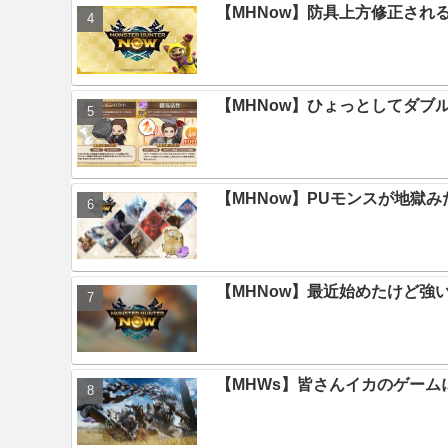
【MHNow】防具上方修正され
【MHNow】ひょっとしてダブ
【MHNow】PUモンスが地獄
【MHNow】最近始めたけど強
【MHWs】皆さんイカのゲー