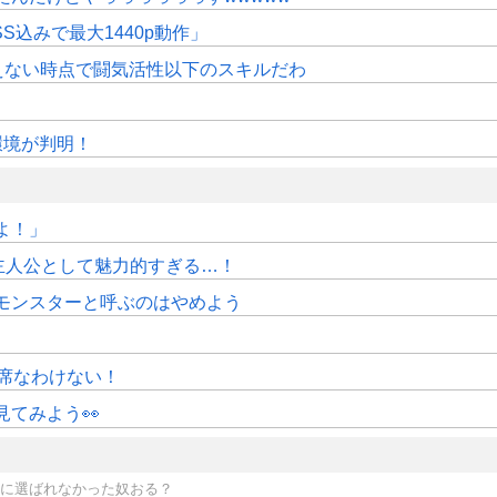
SS込みで最大1440p動作」
えない時点で闘気活性以下のスキルだわ
作環境が判明！
よ！」
主人公として魅力的すぎる…！
モンスターと呼ぶのはやめよう
」
席なわけない！
てみよう👀
象に選ばれなかった奴おる？