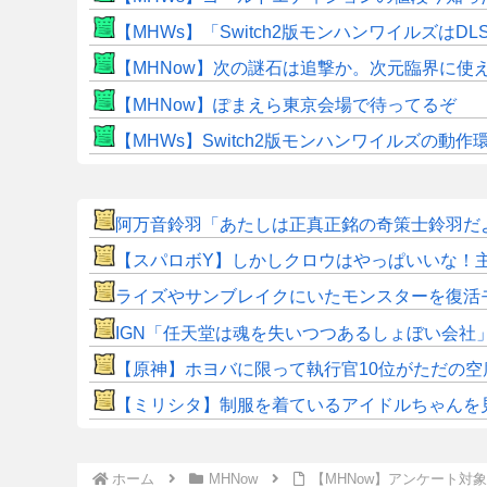
【MHWs】「Switch2版モンハンワイルズはDL
【MHNow】次の謎石は追撃か。次元臨界に使
【MHNow】ぽまえら東京会場で待ってるぞ
【MHWs】Switch2版モンハンワイルズの動
阿万音鈴羽「あたしは正真正銘の奇策士鈴羽だ
【スパロボY】しかしクロウはやっぱいいな！
ライズやサンブレイクにいたモンスターを復活
IGN「任天堂は魂を失いつつあるしょぼい会社
【原神】ホヨバに限って執行官10位がただの空
【ミリシタ】制服を着ているアイドルちゃんを見
ホーム
MHNow
【MHNow】アンケート対