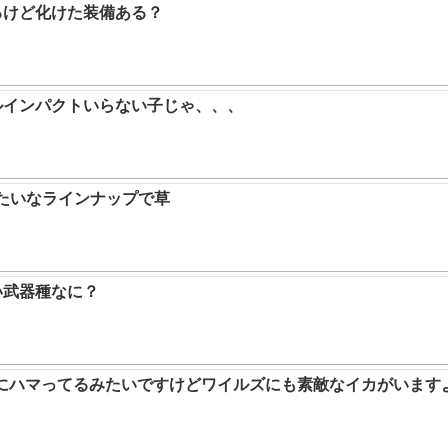
るけど化けた装備ある？
ルインパクトいらない子じゃ、、、
みたいなラインナップで草
い武器種なに？
ムにハマってるみたいですけどワイルズにも素敵なイカがいます