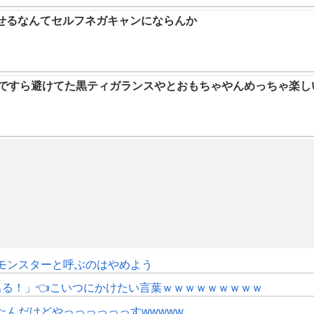
らせるなんてセルフネガキャンにならんか
9ですら避けてた黒ティガランスやとおもちゃやんめっちゃ楽し
モンスターと呼ぶのはやめよう
にも出る！」👈こいつにかけたい言葉ｗｗｗｗｗｗｗｗｗ
たんだけどやっっっっっっすwwwww