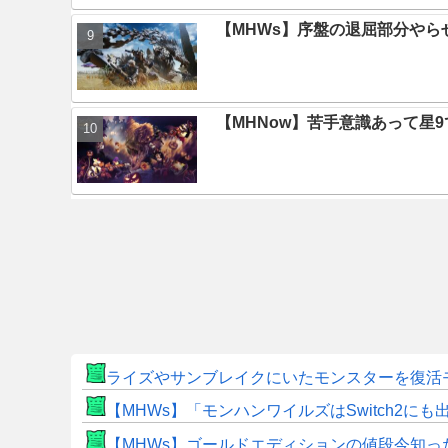
【MHWs】序盤の退屈部分や
【MHNow】苦手意識あって星
ライズやサンブレイクにいたモンスターを復活
【MHWs】「モンハンワイルズはSwitch2
【MHWs】ゴールドエディションの値段今知っ