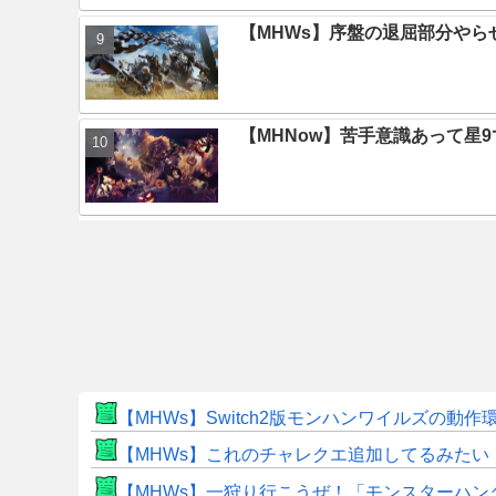
【MHWs】序盤の退屈部分や
【MHNow】苦手意識あって星
【MHWs】Switch2版モンハンワイルズの動
【MHWs】これのチャレクエ追加してるみたい
【MHWs】一狩り行こうぜ！「モンスターハン