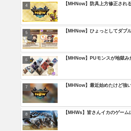
【MHNow】防具上方修正され
【MHNow】ひょっとしてダブ
【MHNow】PUモンスが地獄
【MHNow】最近始めたけど強
【MHWs】皆さんイカのゲー