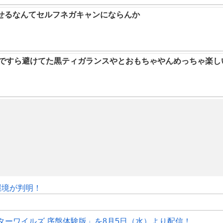
らせるなんてセルフネガキャンにならんか
9ですら避けてた黒ティガランスやとおもちゃやんめっちゃ楽し
作環境が判明！
ターワイルズ 序盤体験版」を8月5日（水）より配信！