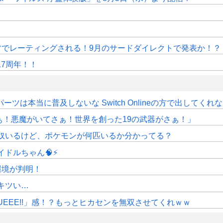
ドイツでレーティングされる！9月のサードダイレクトで発表か！？
17周年！！
ツは本当に普及しないな Switch Onlineの方で出してくれ
さぁ！悪魔がいてさぁ！世界を創った19の武器がさぁ！」
奴いるけど、ポケモンが何匹いるか分かってる？
ドルちゃん🧠⚡
作環境が判明！
キツい…
UEEE!!」感！？もっとヒカセンを無双させてくれｗｗ