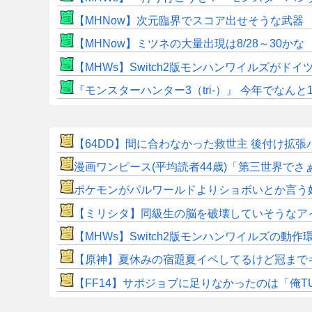
【MHNow】次元臨界でスコア出せそうな武器
【MHNow】ミツネの大量出現は8/28～30かな
【MHWs】Switch2版モンハンワイルズが
『モンスターハンター3（tri-）』 今年でなんと
【64DD】間に合わなかった救世主 後付け拡張パー
漫画ワンピース(平均読者44歳)「第三世界で
ポケモンがパルワールドよりショボいとか言う
【ミリシタ】同級生の脳を破壊していそうなアイ
【MHWs】Switch2版モンハンワイルズの動
【原神】夏休みの宿題夏イベしてるけど冠まで
​【FF14】サポジョブに足りなかったのは「俺T