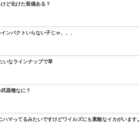
るけど化けた装備ある？
ルインパクトいらない子じゃ、、、
みたいなラインナップで草
い武器種なに？
ムにハマってるみたいですけどワイルズにも素敵なイカがいます