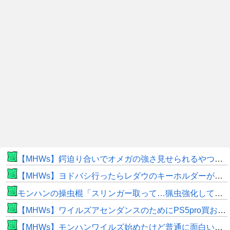
【MHWs】鍔迫り合いでオメガの強さ見せられるやつ一番すき
【MHWs】ヨドバシ行ったらレダウのキーホルダーが100円で売ってて草
モンハンの操虫棍「スリンガー取って…猟虫強化して…エキス取って… よし、戦うぞ」←これ
【MHWs】ワイルズアセンダンスのためにPS5pro買おうとしたら転売価格ばかりじゃねーか
【MHWs】モンハンワイルズ始めたけど普通に面白いじゃん