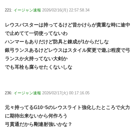
221:
イージャン速報
2026/02/16(月) 22:57:58.34
レウスバスターは持ってるけど昔かけらが貴重な時に途中
で止めてて一切使ってないわ
ハンマーもありだけど防具と錬成が1からだしな
銀弓ランスあるけどレウスはスタイル変更で遊ぶ程度で弓
ランスか火持ってない大剣か
でも耳栓も腐らせたくないしな
236:
イージャン速報
2026/02/17(火) 00:17:16.05
元々持ってるG10ｰ5のレウスライト強化したところで火力
に期待出来ないから何作ろう
弓貫通だから剛連射強いかな？