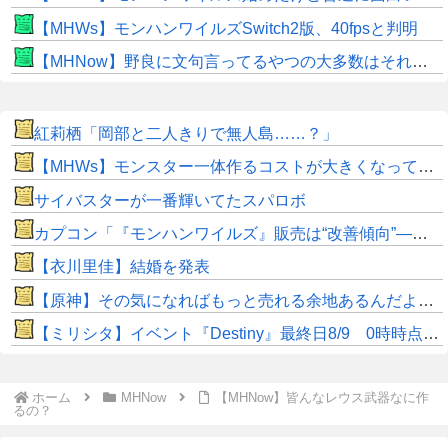
【MHWs】モンハンワイルズSwitch2版、40fpsと判明
【MHNow】野良に文句言ってるやつの大多数はそれしてないだけの雑魚だから聞く耳持つだけムダよ
紅莉栖「岡部と二人きりで無人島……？」
【MHWs】モンスター一体作るコストが大きくなっている昨今でこそ亜種に頼るべきだよな
サイバスターが一番輝いてたスパロボ
カプコン「『モンハンワイルズ』販売は“改善傾向”―中長期でワールド超え目指す」
【衣川里佳】結婚を発表
【原神】その気になればもっと売れる余地あるんだよな。
【ミリシタ】イベント『Destiny』最終日8/9 0時時点でのポイント、ハイスコアのボーダー
ホーム
MHNow
【MHNow】皆んなレウス武器なに作
るの？