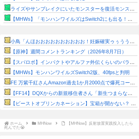
ライズやサンブレイクにいたモンスターを復活モンスターと呼ぶのはやめよう
【MHWs】「モンハンワイルズはSwitch2にも出る！」👈こいつにかけたい言葉ｗｗｗｗｗｗｗｗｗ
小鳥「んほおおおおおおおおおお！妊娠確実ゥぅううううううゥ！！」
【原神】週間コメントランキング（2026年8月7日）
【スパロボ】インパクトやアルファ外伝くらいのバランス求む！！ → インパクトも最終的にはコアブースターで雑魚は一撃で倒せてたけどね
【MHWs】モンハンワイルズSwitch2版、40fpsと判明
FE 万紫千紅さんAmazon過去1か月2000点で爆死コースｗｗｗ
【FF14】DQXからの新規移住者さん「新生つまらないって聞いてたけど普通に面白くてワロタｗｗ」
【ビーストオブリンカネーション】宝箱が開かない？ パスワードやマップ仕様に不満
ホーム
MHNow
【MHNow】反射放置実践投入したら
死んでた😭