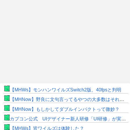
【MHWs】モンハンワイルズSwitch2版、40fpsと判明
【MHNow】野良に文句言ってるやつの大多数はそれしてないだけの雑魚だから聞く耳持つだけムダよ
【MHNow】もしかしてダブルインパクトって微妙？
カプコン公式 UIデザイナー新人研修「UI研修」が実装まで進みました！
【MHWs】皆ワイルズは体験した？