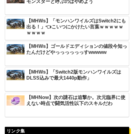
モンスターと呼ぶのはやめよう
【MHWs】「モンハンワイルズはSwitch2にも
出る！」👈こいつにかけたい言葉ｗｗｗｗｗ
ｗｗｗｗ
【MHWs】ゴールドエディションの値段今知っ
たんだけどやっっっっっっすwwwww
【MHWs】「Switch2版モンハンワイルズは
DLSS込みで最大1440p動作」
【MHNow】次の謎石は追撃か。次元臨界に使
えない時点で闘気活性以下のスキルだわ
リンク集