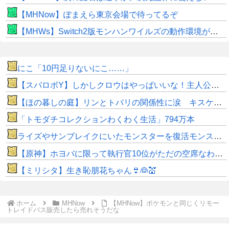
【MHNow】ぽまえら東京会場で待ってるぞ
【MHWs】Switch2版モンハンワイルズの動作環境が判明！
にこ「10円足りないにこ……」
【スパロボY】しかしクロウはやっぱいいな！主人公として魅力的すぎる…！
【ほの暮しの庭】リンとトバリの関係性に涙 キスケの株も急上昇
「トモダチコレクションわくわく生活」794万本
ライズやサンブレイクにいたモンスターを復活モンスターと呼ぶのはやめよう
【原神】ホヨバに限って執行官10位がただの空席なわけない！
【ミリシタ】生き恥朋花ちゃん👙👰💒
ホーム
MHNow
【MHNow】ポケモンと同じくリモー
トレイドパス販売したら売れそうだな