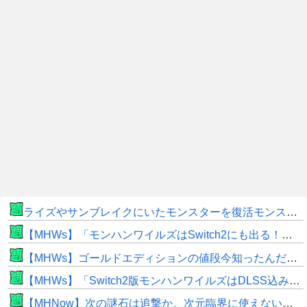
ライズやサンブレイクにいたモンスターを復活モンスターと呼ぶのはやめよう
【MHWs】「モンハンワイルズはSwitch2にも出る！」👈こいつにかけたい言葉ｗｗｗｗｗｗｗｗｗ
【MHWs】ゴールドエディションの値段今知ったんだけどやっっっっっっすwwwww
【MHWs】「Switch2版モンハンワイルズはDLSS込みで最大1440p動作」
【MHNow】次の謎石は追撃か。次元臨界に使えない時点で闘気活性以下のスキルだわ