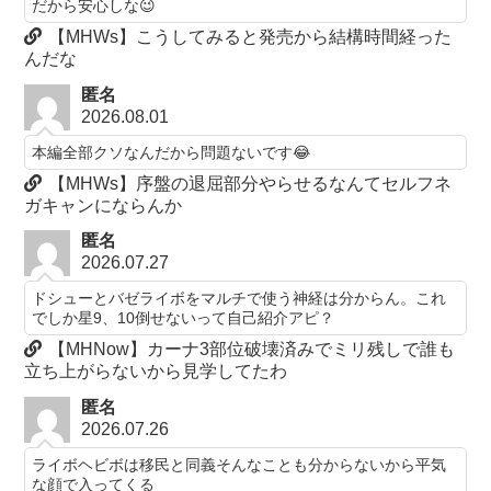
だから安心しな😉
【MHWs】こうしてみると発売から結構時間経った
んだな
匿名
2026.08.01
本編全部クソなんだから問題ないです😂
【MHWs】序盤の退屈部分やらせるなんてセルフネ
ガキャンにならんか
匿名
2026.07.27
ドシューとバゼライボをマルチで使う神経は分からん。これ
でしか星9、10倒せないって自己紹介アピ？
【MHNow】カーナ3部位破壊済みでミリ残しで誰も
立ち上がらないから見学してたわ
匿名
2026.07.26
ライボヘビボは移民と同義そんなことも分からないから平気
な顔で入ってくる