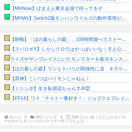
【MHNow】ぽまえら東京会場で待ってるぞ
【MHWs】Switch2版モンハンワイルズの動作環境が判明！
【朗報】「ほの暮らしの庭」、100時間遊べてストーリーも面白いスタバレの上位互換だとまじで好評
【スパロボY】しかしクロウはやっぱいいな！主人公として魅力的すぎる…！
ライズやサンブレイクにいたモンスターを復活モンスターと呼ぶのはやめよう
【ほの暮しの庭】リンとトバリの関係性に涙 キスケの株も急上昇
【原神】こいつはパイモンじゃねぇ！
【ミリシタ】生き恥朋花ちゃん👙👰💒
【FF14】ワイ「ナイト一番好き！」ジョブクエプレイ後「虚無すぎて泣ける…」←他ジョブなんて◯◯だぜw
ホーム
MHシリーズ
10年ぐらい前ってどこのメーカ
ーもやたらモンハンのパクリゲー作ってたよな