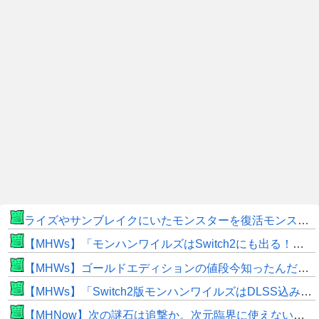
ライズやサンブレイクにいたモンスターを復活モンスターと呼ぶのはやめよう
【MHWs】「モンハンワイルズはSwitch2にも出る！」👈こいつにかけたい言葉ｗｗｗｗｗｗｗｗｗ
【MHWs】ゴールドエディションの値段今知ったんだけどやっっっっっっすwwwww
【MHWs】「Switch2版モンハンワイルズはDLSS込みで最大1440p動作」
【MHNow】次の謎石は追撃か。次元臨界に使えない時点で闘気活性以下のスキルだわ