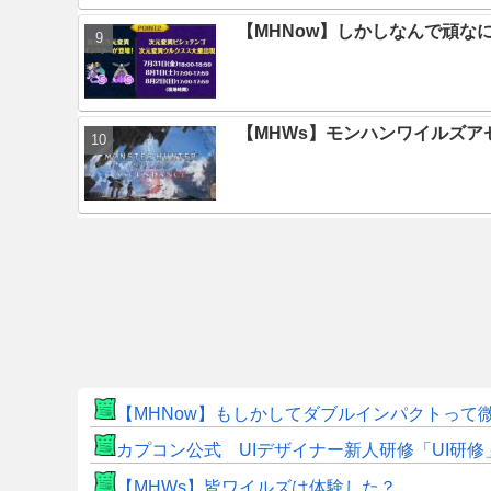
【MHNow】しかしなんで頑な
【MHWs】モンハンワイルズ
【MHNow】もしかしてダブルインパクトって
カプコン公式 UIデザイナー新人研修「UI研
【MHWs】皆ワイルズは体験した？