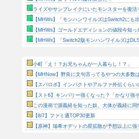
ライズやサンブレイクにいたモンスターを復活
【MHWs】「モンハンワイルズはSwitch2
【MHWs】ゴールドエディションの値段今知っ
【MHWs】「Switch2版モンハンワイルズはDL
小町「え！？お兄ちゃんが一人暮らし！？」
【MHNow】野良に文句言ってるやつの大多数
【スパロボ】インパクトやアルファ外伝くらい
【スト6】キンバリー強くなった？「かなり強
この漫画で源義経を知った奴、大体が義経に同
【8/7】ファミ通TOP30更新
【原神】瑞希オデットの星拡散が予想以上に強