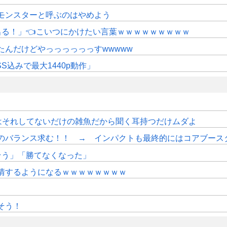
モンスターと呼ぶのはやめよう
にも出る！」👈こいつにかけたい言葉ｗｗｗｗｗｗｗｗｗ
たんだけどやっっっっっっすwwwww
SS込みで最大1440p動作」
はそれしてないだけの雑魚だから聞く耳持つだけムダよ
のバランス求む！！ → インパクトも最終的にはコアブース
そう」「勝てなくなった」
情するようになるｗｗｗｗｗｗｗｗ
そう！