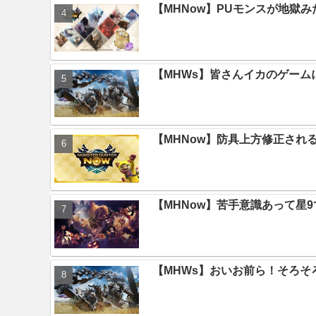
【MHNow】PUモンスが地獄
【MHWs】皆さんイカのゲー
【MHNow】防具上方修正され
【MHNow】苦手意識あって星
【MHWs】おいお前ら！そろそ