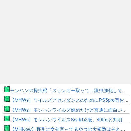
モンハンの操虫棍「スリンガー取って…猟虫強化して…エキス取って… よし、戦うぞ」←これ
【MHWs】ワイルズアセンダンスのためにPS5pro買おうとしたら転売価格ばかりじゃねーか
【MHWs】モンハンワイルズ始めたけど普通に面白いじゃん
【MHWs】モンハンワイルズSwitch2版、40fpsと判明
【MHNow】野良に文句言ってるやつの大多数はそれしてないだけの雑魚だから聞く耳持つだけムダよ