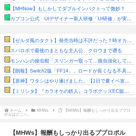
【MHNow】もしかしてダブルインパクトって微妙？
カプコン公式 UIデザイナー新人研修「UI研修」が実装まで進みました！
【ゼルダ風のタクト】発売当時は不評だった？時オカから激変したキャラデザに「なんじゃこりゃ」
スパロボで最後のまともな主人公、クロウまで遡る
モンハンの操虫棍「スリンガー取って…猟虫強化して…エキス取って… よし、戦うぞ」←これ
【朗報】Switch2版「FF14」、ロードが長くなる不具合の修正パッチを本日配信
【原神】ワタシはやり遂げました。【1日で夏イベ攻略】
【ミリシタ】『カラオケの鉄人』コラボグッズEC販売開始📢
ホーム
MHWs
【MHWs】報酬もしっかり出るププロ
ポルはどこへ…
【MHWs】報酬もしっかり出るププロポル