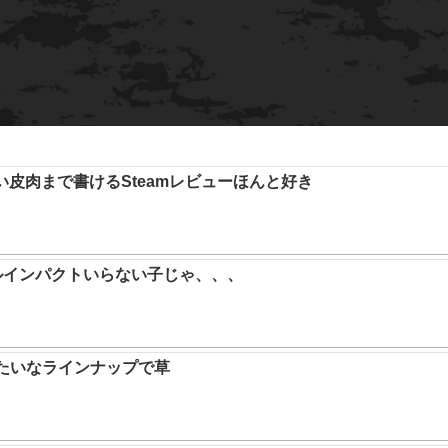
い皮肉まで書けるSteamレビューほんと好き
ルインパクトいらない子じゃ、、、
みたいなラインナップで草