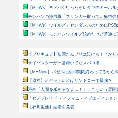
【MHWs】ヨドバシ行ったらレダウのキーホル
モンハンの操虫棍「スリンガー取って…猟虫強
【MHWs】ワイルズアセンダンスのためにPS5
【MHWs】モンハンワイルズ始めたけど普通に
【プリキュア】映画たんプリは泣ける！？かり
サイバスターが一番輝いてたスパロボ
【MHNow】バゼルは緩和期間終わってるから
【原神】オデットいればサンドローネ最強？
漫画「人間を舐めるなよ…！」←こういう展開
「ゼノブレイド ディフィニティブエディション」 Ninten
【衣川里佳】結婚を発表