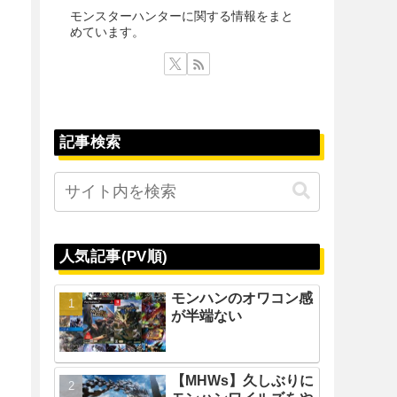
モンスターハンターに関する情報をまと
めています。
記事検索
人気記事(PV順)
モンハンのオワコン感
が半端ない
【MHWs】久しぶりに