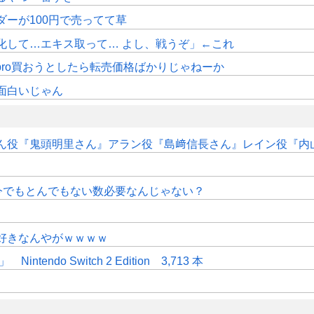
ダーが100円で売ってて草
化して…エキス取って… よし、戦うぞ」←これ
pro買おうとしたら転売価格ばかりじゃねーか
面白いじゃん
ん役『鬼頭明里さん』アラン役『島﨑信長さん』レイン役『内
今でもとんでもない数必要なんじゃない？
好きなんやがｗｗｗｗ
do Switch 2 Edition 3,713 本