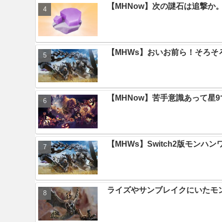
【MHNow】次の謎石は追撃
【MHWs】おいお前ら！そろそ
【MHNow】苦手意識あって星
【MHWs】Switch2版モン
ライズやサンブレイクにいたモ