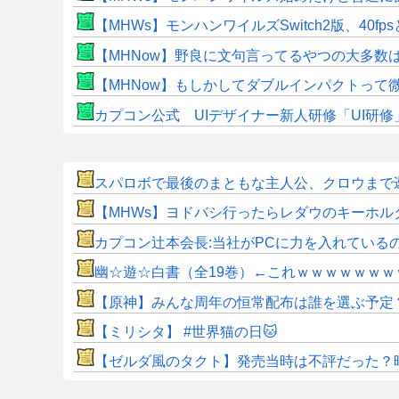
【MHWs】モンハンワイルズSwitch2版、40fp
【MHNow】野良に文句言ってるやつの大多数
【MHNow】もしかしてダブルインパクトって
カプコン公式 UIデザイナー新人研修「UI研
スパロボで最後のまともな主人公、クロウまで
【MHWs】ヨドバシ行ったらレダウのキーホル
カプコン辻本会長:当社がPCに力を入れている
幽☆遊☆白書（全19巻）←これｗｗｗｗｗｗｗ
【原神】みんな周年の恒常配布は誰を選ぶ予定
【ミリシタ】 #世界猫の日🐱
【ゼルダ風のタクト】発売当時は不評だった？