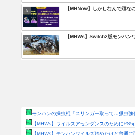
【MHNow】しかしなんで頑な
【MHWs】Switch2版モン
モンハンの操虫棍「スリンガー取って…猟虫強
【MHWs】ワイルズアセンダンスのためにPS5
【MHWs】モンハンワイルズ始めたけど普通に