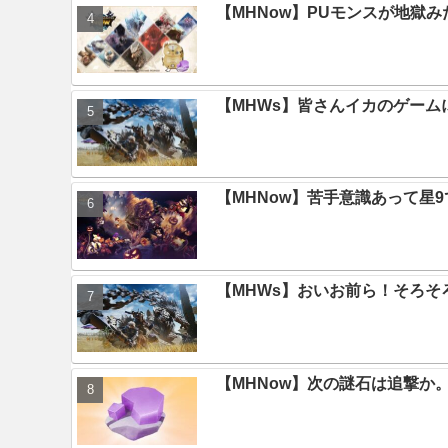
【MHNow】PUモンスが地獄
【MHWs】皆さんイカのゲー
【MHNow】苦手意識あって星
【MHWs】おいお前ら！そろそ
【MHNow】次の謎石は追撃