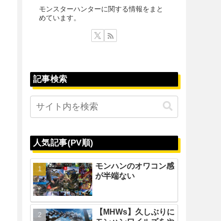
モンスターハンターに関する情報をまと
めています。
記事検索
人気記事(PV順)
モンハンのオワコン感
が半端ない
【MHWs】久しぶりに