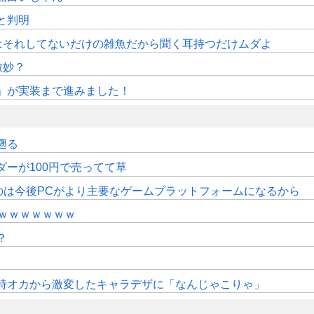
sと判明
はそれしてないだけの雑魚だから聞く耳持つだけムダよ
微妙？
修」が実装まで進みました！
遡る
ダーが100円で売ってて草
のは今後PCがより主要なゲームプラットフォームになるから
ｗｗｗｗｗｗｗ
？
時オカから激変したキャラデザに「なんじゃこりゃ」