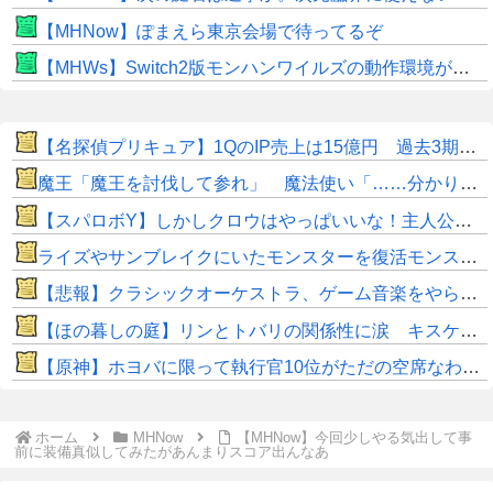
【MHNow】ぽまえら東京会場で待ってるぞ
【MHWs】Switch2版モンハンワイルズの動作環境が判明！
【名探偵プリキュア】1QのIP売上は15億円 過去3期との比較と通期95億円計画を解説
魔王「魔王を討伐して参れ」 魔法使い「……分かりました」
【スパロボY】しかしクロウはやっぱいいな！主人公として魅力的すぎる…！
ライズやサンブレイクにいたモンスターを復活モンスターと呼ぶのはやめよう
【悲報】クラシックオーケストラ、ゲーム音楽をやらないとガラガラになり終わる・・・
【ほの暮しの庭】リンとトバリの関係性に涙 キスケの株も急上昇
【原神】ホヨバに限って執行官10位がただの空席なわけない！
ホーム
MHNow
【MHNow】今回少しやる気出して事
前に装備真似してみたがあんまりスコア出んなあ