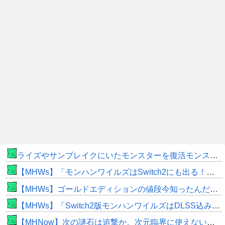
ライズやサンブレイクにいたモンスターを復活モンスターと呼ぶのはやめよう
【MHWs】「モンハンワイルズはSwitch2にも出る！」👈こいつにかけたい言葉ｗｗｗｗｗｗｗｗｗ
【MHWs】ゴールドエディションの値段今知ったんだけどやっっっっっっすwwwww
【MHWs】「Switch2版モンハンワイルズはDLSS込みで最大1440p動作」
【MHNow】次の謎石は追撃か。次元臨界に使えない時点で闘気活性以下のスキルだわ