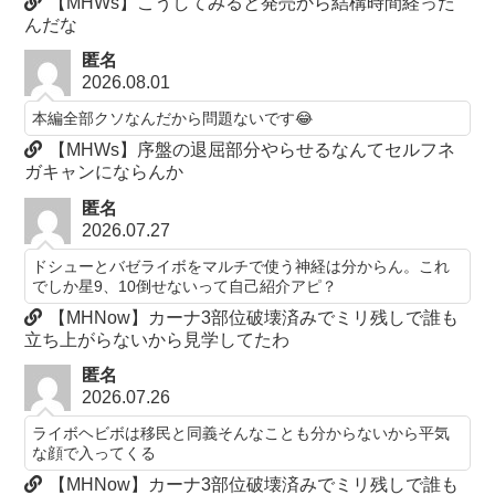
【MHWs】こうしてみると発売から結構時間経った
んだな
匿名
2026.08.01
本編全部クソなんだから問題ないです😂
【MHWs】序盤の退屈部分やらせるなんてセルフネ
ガキャンにならんか
匿名
2026.07.27
ドシューとバゼライボをマルチで使う神経は分からん。これ
でしか星9、10倒せないって自己紹介アピ？
【MHNow】カーナ3部位破壊済みでミリ残しで誰も
立ち上がらないから見学してたわ
匿名
2026.07.26
ライボヘビボは移民と同義そんなことも分からないから平気
な顔で入ってくる
【MHNow】カーナ3部位破壊済みでミリ残しで誰も