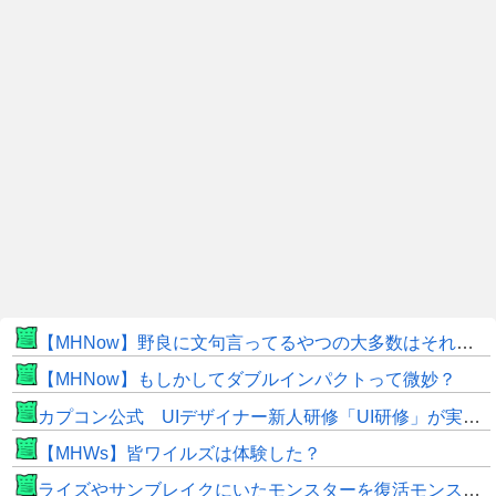
【MHNow】野良に文句言ってるやつの大多数はそれしてないだけの雑魚だから聞く耳持つだけムダよ
【MHNow】もしかしてダブルインパクトって微妙？
カプコン公式 UIデザイナー新人研修「UI研修」が実装まで進みました！
【MHWs】皆ワイルズは体験した？
ライズやサンブレイクにいたモンスターを復活モンスターと呼ぶのはやめよう