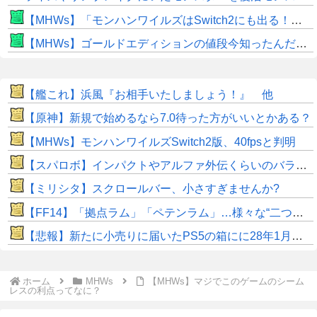
【MHWs】「モンハンワイルズはSwitch2にも出る！」👈こいつにかけたい言葉ｗｗｗｗｗｗｗｗｗ
【MHWs】ゴールドエディションの値段今知ったんだけどやっっっっっっすwwwww
【艦これ】浜風『お相手いたしましょう！』 他
【原神】新規で始めるなら7.0待った方がいいとかある？
【MHWs】モンハンワイルズSwitch2版、40fpsと判明
【スパロボ】インパクトやアルファ外伝くらいのバランス求む！！ → インパクトも最終的にはコアブースターで雑魚は一撃で倒せてたけどね
【ミリシタ】スクロールバー、小さすぎませんか?
【FF14】「拠点ラム」「ペテンラム」…様々な“二つ名”を持つ男、アシエンケテンラムさんの魅力に迫る【イケオジ】
【悲報】新たに小売りに届いたPS5の箱にに28年1月に物理ディスク終了しますとの記載が入る
ホーム
MHWs
【MHWs】マジでこのゲームのシーム
レスの利点ってなに？