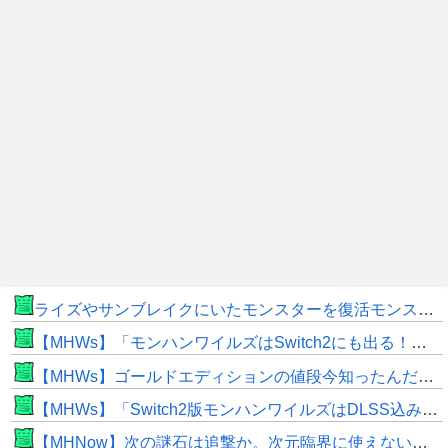
ライズやサンブレイクにいたモンスターを復活モンスターと呼ぶのはやめよう
【MHWs】「モンハンワイルズはSwitch2にも出る！」👈こいつにかけたい言葉ｗｗｗｗｗｗｗｗｗ
【MHWs】ゴールドエディションの値段今知ったんだけどやっっっっっっすwwwww
【MHWs】「Switch2版モンハンワイルズはDLSS込みで最大1440p動作」
【MHNow】次の謎石は追撃か。次元臨界に使えない時点で闘気活性以下のスキルだわ