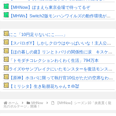
【MHNow】ぽまえら東京会場で待ってるぞ
【MHWs】Switch2版モンハンワイルズの動作環境が判明！
にこ「10円足りないにこ……」
【スパロボY】しかしクロウはやっぱいいな！主人公として魅力的すぎる…！
【ほの暮しの庭】リンとトバリの関係性に涙 キスケの株も急上昇
「トモダチコレクションわくわく生活」794万本
ライズやサンブレイクにいたモンスターを復活モンスターと呼ぶのはやめよう
【原神】ホヨバに限って執行官10位がただの空席なわけない！
【ミリシタ】生き恥朋花ちゃん👙👰💒
ホーム
MHNow
【MHNow】シーズン10「炎夜貫く龍
光のボルテージ」開幕！