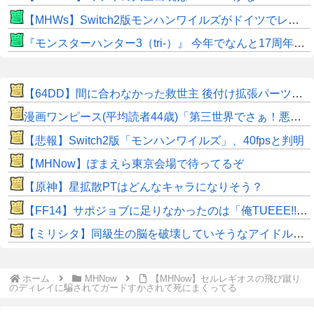
【MHWs】Switch2版モンハンワイルズがドイツでレーティングされる！9月のサードダイレクトで発表か！？
『モンスターハンター3（tri-）』 今年でなんと17周年！！
【64DD】間に合わなかった救世主 後付け拡張パーツは本当に普及しないな Switch Onlineの方で出してくれないかな…
漫画ワンピース(平均読者44歳)「第三世界でさぁ！悪魔がいてさぁ！世界を創った19の武器がさぁ！」
【悲報】Switch2版「モンハンワイルズ」、40fpsと判明
【MHNow】ぽまえら東京会場で待ってるぞ
【原神】星拡散PTはどんなキャラになりそう？
​【FF14】サポジョブに足りなかったのは「俺TUEEE!!」感！？もっとヒカセンを無双させてくれｗｗ
【ミリシタ】同級生の脳を破壊していそうなアイドルちゃん🧠⚡
ホーム
MHNow
【MHNow】セルレギオスの飛び蹴り
のディレイに騙されてガードすかされて死にまくってる