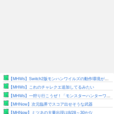
【MHWs】Switch2版モンハンワイルズの動作環境が判明！
【MHWs】これのチャレクエ追加してるみたい
【MHWs】一狩り行こうぜ！「モンスターハンターワイルズ 序盤体験版」を8月5日（水）より配信！
【MHNow】次元臨界でスコア出せそうな武器
【MHNow】ミツネの大量出現は8/28～30かな