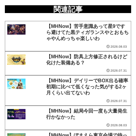
関連記事
【MHNow】苦手意識あって星9です
ら避けてた黒ティガランスやとおもち
ゃやんめっちゃ楽しいわ
2026.08.03
【MHNow】防具上方修正されるけど
化けた装備ある？
2026.07.31
【MHNow】デイリーでBOX出る確率
初期に比べて低くなった気がする2ヶ
月くらい出てないわ
2026.07.31
【MHNow】結局今回一度も大量発生
行かなかった
2026.08.03
【MHNow】ぽまえら東京会場で待っ