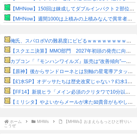
【MHNow】150回は錬成してダブルインパクト２部位だけって流石に泣けてくる
【MHNow】週間1000は上積みの上積みなんで異常者です
俺氏、スパロボVの難易度にビビるｗｗｗｗｗｗｗｗｗｗｗ
【スクエニ決算】MMO部門 2027年初頭の発売に向けた関連費用の先行計上により微増益
カプコン「『モンハンワイルズ』販売は“改善傾向”―中長期でワールド超え目指す」
【原神】後からサンドローネとは別軸の星電導アタッカー来そう。
【幻水SP】オデッサたちは歴史改変じゃない？幻水1で描かれなかった時期に主人公たちと出会う形か
​【FF14】新規ヒラ「メイン必須のクリタワで10分以上待たされるの普通じゃないだろ…」←これってそんなに異常か…？せっかちはこのゲームに向かないでっす！(白目)
【ミリシタ】やよいからメールが来た📧貴音がもやし栽培すごく上手いらしい ※ネタバレ注意 プレミアムパス特典メール※
ホーム
MHWs
【MHWs】おまえらもっとひと狩りい
こうぜ