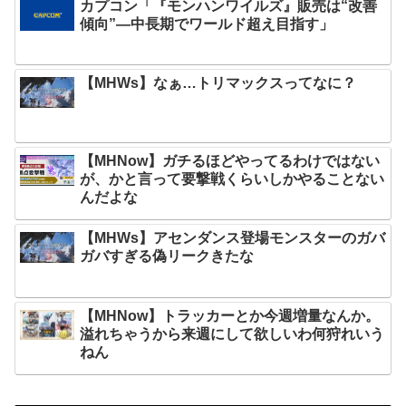
カプコン「『モンハンワイルズ』販売は“改善
傾向”―中長期でワールド超え目指す」
【MHWs】なぁ…トリマックスってなに？
【MHNow】ガチるほどやってるわけではない
が、かと言って要撃戦くらいしかやることない
んだよな
【MHWs】アセンダンス登場モンスターのガバ
ガバすぎる偽リークきたな
【MHNow】トラッカーとか今週増量なんか。
溢れちゃうから来週にして欲しいわ何狩れいう
ねん