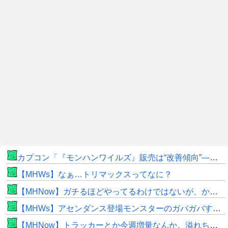
カプコン「『モンハンワイルズ』販売は“改善傾向”―中長期でワールド超え目指す」
【MHWs】なぁ…トリマックスってなに？
【MHNow】ガチるほどやってるわけではないが、かと言って要撃戦くらいしかやることないんだよな
【MHWs】アセンダンス登場モンスターのガバガバすぎる偽リークきたな
【MHNow】トラッカーとか今週増量なんか。溢れちゃうから来週にして欲しいわ何狩れいうねん