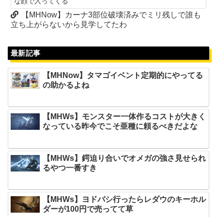
な顔で入ってくる
【MHNow】カーナ3部位破壊済みでミリ残しで誰も
立ち上がらないから見学してたわ
最新記事
【MHNow】タマゴイベント定期的にやってる
の助かるよね
【MHWs】モンスター一体作るコストが大きく
なっている昨今でこそ亜種に頼るべきだよな
【MHWs】鍔迫り合いでオメガの強さ見せられ
るやつ一番すき
【MHWs】ヨドバシ行ったらレダウのキーホル
ダーが100円で売ってて草