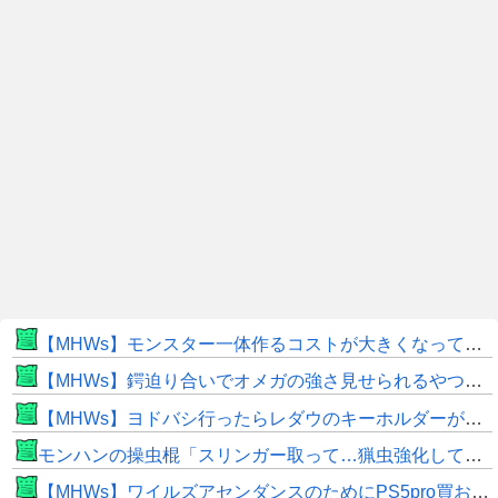
【MHWs】モンスター一体作るコストが大きくなっている昨今でこそ亜種に頼るべきだよな
【MHWs】鍔迫り合いでオメガの強さ見せられるやつ一番すき
【MHWs】ヨドバシ行ったらレダウのキーホルダーが100円で売ってて草
モンハンの操虫棍「スリンガー取って…猟虫強化して…エキス取って… よし、戦うぞ」←これ
【MHWs】ワイルズアセンダンスのためにPS5pro買おうとしたら転売価格ばかりじゃねーか