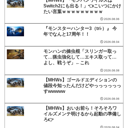
【MHWs】「モンハンワイルズは
Switch2にも出る！」👈こいつにかけ
たい言葉ｗｗｗｗｗｗｗｗｗ
2026.08.06
『モンスターハンター3（tri-）』 今
年でなんと17周年！！
2026.08.04
モンハンの操虫棍「スリンガー取っ
て…猟虫強化して…エキス取って…
よし、戦うぞ」←これ
2026.08.08
【MHWs】ゴールドエディションの
値段今知ったんだけどやっっっっっっ
すwwwww
2026.08.06
【MHWs】おいお前ら！そろそろワ
イルズメンテ明けるから起動の準備し
ろ👉
2026.08.04