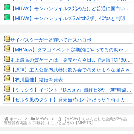
【MHWs】モンハンワイルズ始めたけど普通に面白いじゃん
【MHWs】モンハンワイルズSwitch2版、40fpsと判明
サイバスターが一番輝いてたスパロボ
【MHNow】タマゴイベント定期的にやってるの助かるよね
史上最高の質ゲーとは、発売から今日まで週販TOP30以内に居るあつ森、スマブラSP、マイクラ、マリカ8DX
【原神】主人公配布武器は飲み会で考えたような強さｗ
【衣川里佳】結婚を発表
【ミリシタ】イベント『Destiny』最終日8/9 0時時点でのポイント、ハイスコアのボーダー
【ゼルダ風のタクト】発売当時は不評だった？時オカから激変したキャラデザに「なんじゃこりゃ」
ホーム
MHWs
【MHWs】ちゃんとした企業が2作品
連続賛否両論って純粋にすごいと思うの【MHST3】