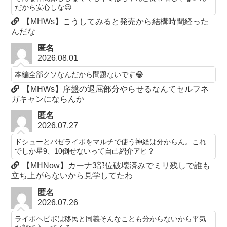
だから安心しな😉
【MHWs】こうしてみると発売から結構時間経った
んだな
匿名
2026.08.01
本編全部クソなんだから問題ないです😂
【MHWs】序盤の退屈部分やらせるなんてセルフネ
ガキャンにならんか
匿名
2026.07.27
ドシューとバゼライボをマルチで使う神経は分からん。これ
でしか星9、10倒せないって自己紹介アピ？
【MHNow】カーナ3部位破壊済みでミリ残しで誰も
立ち上がらないから見学してたわ
匿名
2026.07.26
ライボヘビボは移民と同義そんなことも分からないから平気