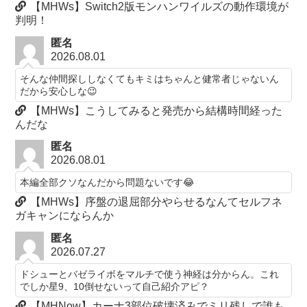
【MHWs】Switch2版モンハンワイルズの動作環境が
判明！
匿名
2026.08.01
そんな仲間探ししなくてもキミはちゃんと健常者じゃないん
だから安心しな😉
【MHWs】こうしてみると発売から結構時間経った
んだな
匿名
2026.08.01
本編全部クソなんだから問題ないです😂
【MHWs】序盤の退屈部分やらせるなんてセルフネ
ガキャンにならんか
匿名
2026.07.27
ドシューとバゼライボをマルチで使う神経は分からん。これ
でしか星9、10倒せないって自己紹介アピ？
【MHNow】カーナ3部位破壊済みでミリ残しで誰も