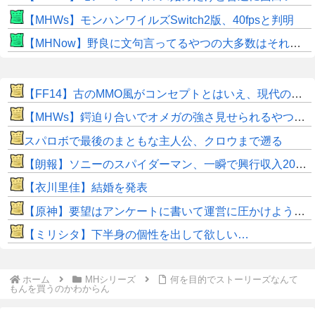
【MHWs】モンハンワイルズSwitch2版、40fpsと判明
【MHNow】野良に文句言ってるやつの大多数はそれしてないだけの雑魚だから聞く耳持つだけムダよ
【FF14】古のMMO風がコンセプトとはいえ、現代の環境に「アクセ極低ドロ率」は合っていないのでは？と話題に
【MHWs】鍔迫り合いでオメガの強さ見せられるやつ一番すき
スパロボで最後のまともな主人公、クロウまで遡る
【朗報】ソニーのスパイダーマン、一瞬で興行収入2000億円突破…アニメ漫画が世界一人気とはなんだったのか
【衣川里佳】結婚を発表
【原神】要望はアンケートに書いて運営に圧かけようぜ！
【ミリシタ】下半身の個性を出して欲しい…
ホーム
MHシリーズ
何を目的でストーリーズなんて
もんを買うのかわからん