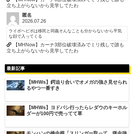
立ち上がらないから見学してたわ
匿名
2026.07.26
ライボヘビボは移民と同義そんなことも分からないから平気
な顔で入ってくる
【MHNow】カーナ3部位破壊済みでミリ残しで誰も
立ち上がらないから見学してたわ
最新記事
【MHWs】鍔迫り合いでオメガの強さ見せられ
るやつ一番すき
【MHWs】ヨドバシ行ったらレダウのキーホル
ダーが100円で売ってて草
モンハンの操虫棍「スリンガー取って…猟虫強