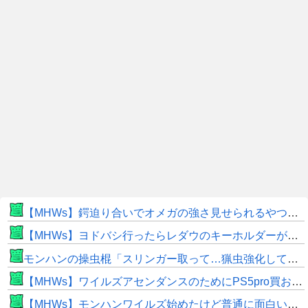
【MHWs】鍔迫り合いでオメガの強さ見せられるやつ一番すき
【MHWs】ヨドバシ行ったらレダウのキーホルダーが100円で売ってて草
モンハンの操虫棍「スリンガー取って…猟虫強化して…エキス取って… よし、戦うぞ」←これ
【MHWs】ワイルズアセンダンスのためにPS5pro買おうとしたら転売価格ばかりじゃねーか
【MHWs】モンハンワイルズ始めたけど普通に面白いじゃん