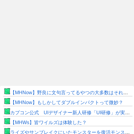
【MHNow】野良に文句言ってるやつの大多数はそれしてないだけの雑魚だから聞く耳持つだけムダよ
【MHNow】もしかしてダブルインパクトって微妙？
カプコン公式 UIデザイナー新人研修「UI研修」が実装まで進みました！
【MHWs】皆ワイルズは体験した？
ライズやサンブレイクにいたモンスターを復活モンスターと呼ぶのはやめよう