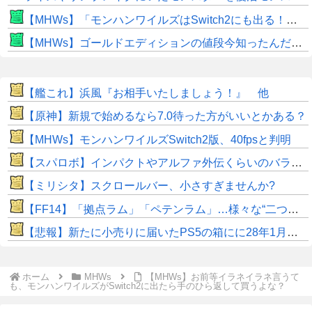
【MHWs】「モンハンワイルズはSwitch2にも出る！」👈こいつにかけたい言葉ｗｗｗｗｗｗｗｗｗ
【MHWs】ゴールドエディションの値段今知ったんだけどやっっっっっっすwwwww
【艦これ】浜風『お相手いたしましょう！』 他
【原神】新規で始めるなら7.0待った方がいいとかある？
【MHWs】モンハンワイルズSwitch2版、40fpsと判明
【スパロボ】インパクトやアルファ外伝くらいのバランス求む！！ → インパクトも最終的にはコアブースターで雑魚は一撃で倒せてたけどね
【ミリシタ】スクロールバー、小さすぎませんか?
【FF14】「拠点ラム」「ペテンラム」…様々な“二つ名”を持つ男、アシエンケテンラムさんの魅力に迫る【イケオジ】
【悲報】新たに小売りに届いたPS5の箱にに28年1月に物理ディスク終了しますとの記載が入る
ホーム
MHWs
【MHWs】お前等イラネイラネ言うて
も、モンハンワイルズがSwitch2に出たら手のひら返して買うよな？