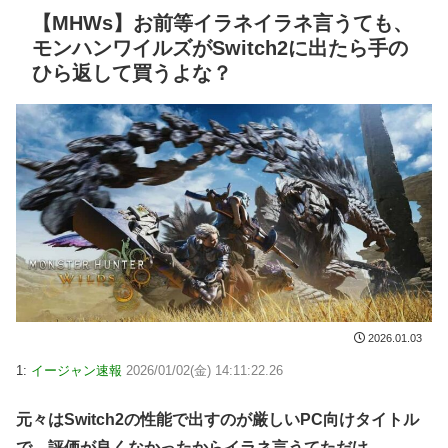
【MHWs】お前等イラネイラネ言うても、
モンハンワイルズがSwitch2に出たら手の
ひら返して買うよな？
2026.01.03
1:
イージャン速報
2026/01/02(金) 14:11:22.26
元々はSwitch2の性能で出すのが厳しいPC向けタイトル
で、評価が良くなかったからイラネ言うてただけ