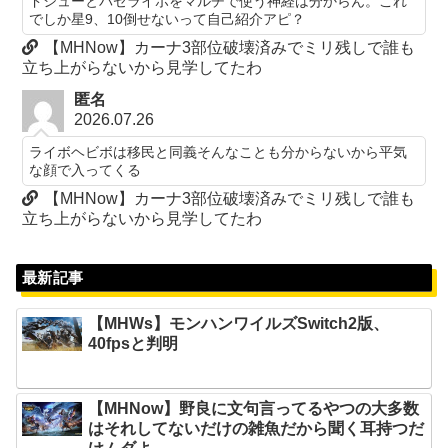
ドシューとバゼライボをマルチで使う神経は分からん。これ
でしか星9、10倒せないって自己紹介アピ？
【MHNow】カーナ3部位破壊済みでミリ残しで誰も
立ち上がらないから見学してたわ
匿名
2026.07.26
ライボヘビボは移民と同義そんなことも分からないから平気
な顔で入ってくる
【MHNow】カーナ3部位破壊済みでミリ残しで誰も
立ち上がらないから見学してたわ
最新記事
【MHWs】モンハンワイルズSwitch2版、
40fpsと判明
【MHNow】野良に文句言ってるやつの大多数
はそれしてないだけの雑魚だから聞く耳持つだ