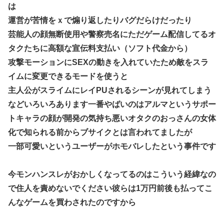
は
運営が苦情をｘで煽り返したりバグだらけだったり
芸能人の顔無断使用や警察売名にただゲーム配信してるオ
タクたちに高額な宣伝料支払い（ソフト代金から）
攻撃モーションにSEXの動きを入れていたため敵をスラ
イムに変更できるモードを使うと
主人公がスライムにレイPUされるシーンが見れてしまう
などいろいろあります一番やばいのはアルマというサポー
トキャラの顔が開発の気持ち悪いオタクのおっさんの女体
化で知られる前からブサイクとは言われてましたが
一部可愛いというユーザーがホモバレしたという事件です
今モンハンスレがおかしくなってるのはこういう経緯なの
で住人を責めないでください彼らは1万円前後も払ってこ
んなゲームを買わされたのですから