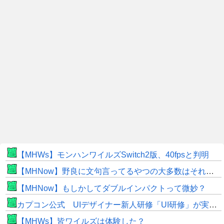
【MHWs】モンハンワイルズSwitch2版、40fpsと判明
【MHNow】野良に文句言ってるやつの大多数はそれしてないだけの雑魚だから聞く耳持つだけムダよ
【MHNow】もしかしてダブルインパクトって微妙？
カプコン公式 UIデザイナー新人研修「UI研修」が実装まで進みました！
【MHWs】皆ワイルズは体験した？