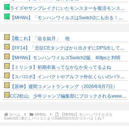
ライズやサンブレイクにいたモンスターを復活モンスターと呼ぶのはやめよう
【MHWs】「モンハンワイルズはSwitch2にも出る！」👈こいつにかけたい言葉ｗｗｗｗｗｗｗｗｗ
【艦これ】「迫る如月」 他
【FF14】「北征CEタンクばかり出さずにDPS出してくれ！」安全重視のヒカセンが増えすぎた結果・・・CEにかかる時間がドンドン延びている？
【MHWs】モンハンワイルズSwitch2版、40fpsと判明
【ミリシタ】初期衣装ってなかなか尖ってるよね
【スパロボ】インパクトやアルファ外伝くらいのバランス求む！！ → インパクトも最終的にはコアブースターで雑魚は一撃で倒せてたけどね
【原神】週間コメントランキング（2026年8月7日）
CC2松山、少年ジャンプ編集部にブロックされるwwwww
ホーム
MHWs
【MHWs】モンハンワイルズも
Switch2に来たしパソコンよりSwitch2の方がコスパよくね？