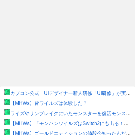
カプコン公式 UIデザイナー新人研修「UI研修」が実装まで進みました！
【MHWs】皆ワイルズは体験した？
ライズやサンブレイクにいたモンスターを復活モンスターと呼ぶのはやめよう
【MHWs】「モンハンワイルズはSwitch2にも出る！」👈こいつにかけたい言葉ｗｗｗｗｗｗｗｗｗ
【MHWs】ゴールドエディションの値段今知ったんだけどやっっっっっっすwwwww