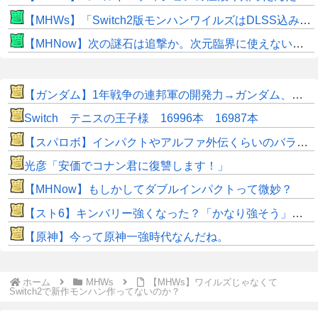
【MHWs】「Switch2版モンハンワイルズはDLSS込みで最大1440p動作」
【MHNow】次の謎石は追撃か。次元臨界に使えない時点で闘気活性以下のスキルだわ
【ガンダム】1年戦争の連邦軍の開発力→ガンダム、ガンキャノン、ガンタンク、ジム、ボール
Switch テニスの王子様 16996本 16987本
【スパロボ】インパクトやアルファ外伝くらいのバランス求む！！ → インパクトも最終的にはコアブースターで雑魚は一撃で倒せてたけどね
光彦「安価でコナン君に復讐します！」
【MHNow】もしかしてダブルインパクトって微妙？
【スト6】キンバリー強くなった？「かなり強そう」「勝てなくなった」
【原神】今って原神一強時代なんだね。
ホーム
MHWs
【MHWs】ワイルズじゃなくて
Switch2で新作モンハン作ってないのか？