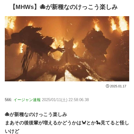
【MHWs】🐙が新種なのけっこう楽しみ
2025.01.17
566:
イージャン速報
2025/01/11(土) 22:58:06.38
🐙が新種なのけっこう楽しみ
まあその後後輩が増えるかどうかは🦀とか🐍見てると怪し
いけど