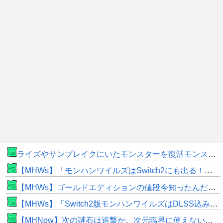
ライズやサンブレイクにいたモンスターを復活モンスターと呼ぶのはやめよう
【MHWs】「モンハンワイルズはSwitch2にも出る！」👈こいつにかけたい言葉ｗｗｗｗｗｗｗｗｗ
【MHWs】ゴールドエディションの値段今知ったんだけどやっっっっっっすwwwww
【MHWs】「Switch2版モンハンワイルズはDLSS込みで最大1440p動作」
【MHNow】次の謎石は追撃か。次元臨界に使えない時点で闘気活性以下のスキルだわ