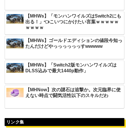
【MHWs】「モンハンワイルズはSwitch2にも
出る！」👈こいつにかけたい言葉ｗｗｗｗｗ
ｗｗｗｗ
【MHWs】ゴールドエディションの値段今知っ
たんだけどやっっっっっっすwwwww
【MHWs】「Switch2版モンハンワイルズは
DLSS込みで最大1440p動作」
【MHNow】次の謎石は追撃か。次元臨界に使
えない時点で闘気活性以下のスキルだわ
リンク集