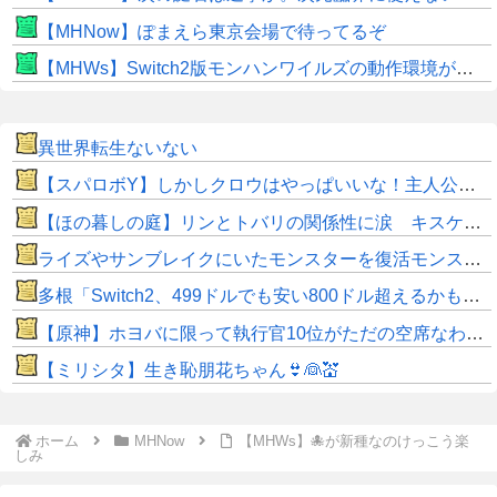
【MHNow】ぽまえら東京会場で待ってるぞ
【MHWs】Switch2版モンハンワイルズの動作環境が判明！
異世界転生ないない
【スパロボY】しかしクロウはやっぱいいな！主人公として魅力的すぎる…！
【ほの暮しの庭】リンとトバリの関係性に涙 キスケの株も急上昇
ライズやサンブレイクにいたモンスターを復活モンスターと呼ぶのはやめよう
多根「Switch2、499ドルでも安い800ドル超えるかも。PS5は直近での値上げ可能性低い」
【原神】ホヨバに限って執行官10位がただの空席なわけない！
【ミリシタ】生き恥朋花ちゃん👙👰💒
ホーム
MHNow
【MHWs】🐙が新種なのけっこう楽
しみ