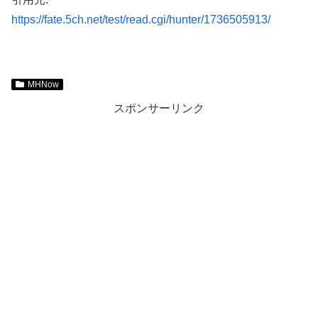
https://fate.5ch.net/test/read.cgi/hunter/1736505913/
MHNow
スポンサーリンク