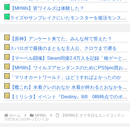
【MHWs】皆ワイルズは体験した？
ライズやサンブレイクにいたモンスターを復活モンスターと呼ぶのはやめよう
【原神】アンケート来てた。みんな何て答えた？
スパロボで最後のまともな主人公、クロウまで遡る
【マーベル闘魂】Steam同接2.4万人を記録「格ゲーとしてはかなり良い滑り出し」
【MHWs】ワイルズアセンダンスのためにPS5pro買おうとしたら転売価格ばかりじゃねーか
「マリオカートワールド」はどうすればよかったのか
【艦これ】水着グレのおなか 水着が終わるとおなかを隠してしまうから今のうちに堪能しておく 他
【ミリシタ】イベント『Destiny』8/8 0時時点でのポイント、ハイスコアのボーダー
ホーム
MHWs
【MHWs】さて今日もエンドコンテン
ツのタルコロやっていくか