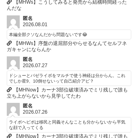
【MHWs】こうしてみると発売から結構時間経った
んだな
匿名
2026.08.01
本編全部クソなんだから問題ないです😂
【MHWs】序盤の退屈部分やらせるなんてセルフネ
ガキャンにならんか
匿名
2026.07.27
ドシューとバゼライボをマルチで使う神経は分からん。これ
でしか星9、10倒せないって自己紹介アピ？
【MHNow】カーナ3部位破壊済みでミリ残しで誰も
立ち上がらないから見学してたわ
匿名
2026.07.26
ライボヘビボは移民と同義そんなことも分からないから平気
な顔で入ってくる
【MHNow】カーナ3部位破壊済みでミリ残しで誰も