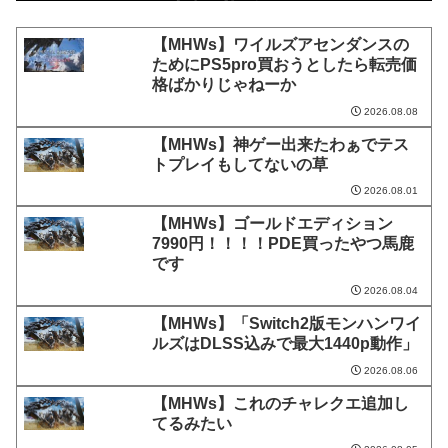
【MHWs】ワイルズアセンダンスの
ためにPS5pro買おうとしたら転売価
格ばかりじゃねーか
2026.08.08
【MHWs】神ゲー出来たわぁでテス
トプレイもしてないの草
2026.08.01
【MHWs】ゴールドエディション
7990円！！！！PDE買ったやつ馬鹿
です
2026.08.04
【MHWs】「Switch2版モンハンワイ
ルズはDLSS込みで最大1440p動作」
2026.08.06
【MHWs】これのチャレクエ追加し
てるみたい