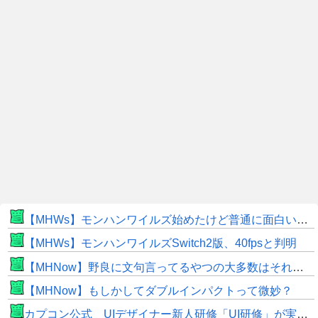
【MHWs】モンハンワイルズ始めたけど普通に面白いじゃん
【MHWs】モンハンワイルズSwitch2版、40fpsと判明
【MHNow】野良に文句言ってるやつの大多数はそれしてないだけの雑魚だから聞く耳持つだけムダよ
【MHNow】もしかしてダブルインパクトって微妙？
カプコン公式 UIデザイナー新人研修「UI研修」が実装まで進みました！