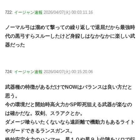
722:
イージャン速報
2026/04/07(火) 00:03:11.16
ノーマル弓は溜めて撃っての繰り返しで退屈だから最強時
代の黒弓すらスルーしたけど身躱しはなかなかに楽しい武
器だった
724:
イージャン速報
2026/04/07(火) 00:15:20.06
武器種の特徴があるだけでNOWはバランスは良い方だと
思う。
今の環境だと開始時高火力かSP即死狙える武器が楽なの
は確かだな。双剣、スラアクとか。
ダメージ喰らいたくないなら遠距離で機動力もあるライト
やガードできるランスガンス。
終始安定火力のハンマー。星１０や星９上位陣をソロで行