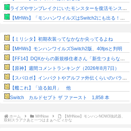
ライズやサンブレイクにいたモンスターを復活モンスターと呼ぶのはやめよう
【MHWs】「モンハンワイルズはSwitch2にも出る！」👈こいつにかけたい言葉ｗｗｗｗｗｗｗｗｗ
【ミリシタ】初期衣装ってなかなか尖ってるよね
【MHWs】モンハンワイルズSwitch2版、40fpsと判明
【FF14】DQXからの新規移住者さん「新生つまらないって聞いてたけど普通に面白くてワロタｗｗ」
【原神】週間コメントランキング（2026年8月7日）
【スパロボ】インパクトやアルファ外伝くらいのバランス求む！！ → インパクトも最終的にはコアブースターで雑魚は一撃で倒せてたけどね
【艦これ】「迫る如月」 他
Switch カルドセプト ザ ファースト 1,858 本
ホーム
MHNow
【MHNow】モンハンNOW3強武器、
双剣スラアクあと一つはまぁヘビィかな