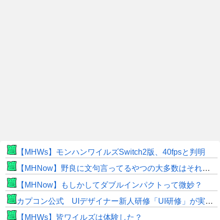
【MHWs】モンハンワイルズSwitch2版、40fpsと判明
【MHNow】野良に文句言ってるやつの大多数はそれしてないだけの雑魚だから聞く耳持つだけムダよ
【MHNow】もしかしてダブルインパクトって微妙？
カプコン公式 UIデザイナー新人研修「UI研修」が実装まで進みました！
【MHWs】皆ワイルズは体験した？