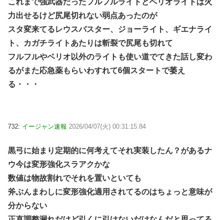
これまで強武器だったフルフルライトとベリオライトは火
力出せるけど尻尾切れない弱点あったのが
スタ変来てるレウスバスター、ジョーライト、ギエナライ
ト、カガチライトあたりは斬裂で尻尾も切れて
フルフルやベリオ以外のライトも使い道でてきた話し変わ
るがまた応急薬もらいわすれて6個スタートで萎え
る・・・
732:
イージャン速報
2026/04/07(火) 00:31:15.84
黒弓に始まり定期的に何考えてそれ実装したん？があるナ
ウ今は変形強化スラアクかな
数値は物故割れでそれを置いといても
斧ぶんまわしに変形強化適用されてるのはちょっと意味が
分からない
正直調整漏れだけど引くに引けないだけなんだと思ってる