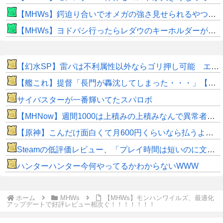
【MHWs】鍔迫り合いでオメガの強さ見せられるやつ一番すき
【MHWs】ヨドバシ行ったらレダウのキーホルダーが100円で売ってて草
【幻水SP】雷パは不利属性以外ならゴリ押し可能 エギル・ラグナル・キカが強力
【艦これ】提督「長門が轟沈してしまった・・・」【SS】
サイバスターが一番輝いてたスパロボ
【MHNow】週間1000は上積みの上積みなんで異常者です
【原神】こんだけ面白くて月600円くらいなら払うよな。
Steamの低評価レビュー、「プレイ時間は短いのに文章は長い」という謎の傾向が分析で浮き彫りに
ハンターハンター今何やってるかわからないWWW
ホーム
MHWs
【MHWs】モンハンワイルズ、最適化
アップデートで好評レビュー相次ぐ！！！！！！！