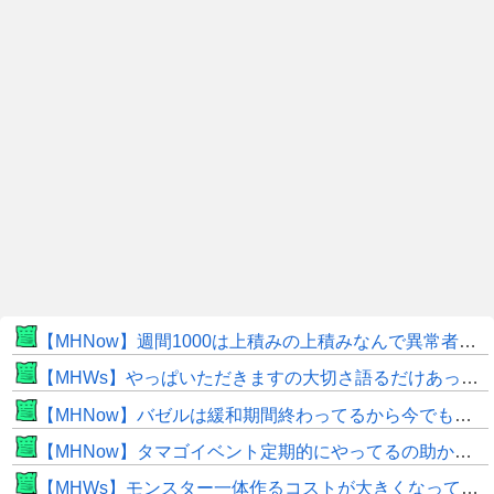
【MHNow】週間1000は上積みの上積みなんで異常者です
【MHWs】やっぱいただきますの大切さ語るだけあって飯のこだわり凄いよね
【MHNow】バゼルは緩和期間終わってるから今でもとんでもない数必要なんじゃない？
【MHNow】タマゴイベント定期的にやってるの助かるよね
【MHWs】モンスター一体作るコストが大きくなっている昨今でこそ亜種に頼るべきだよな