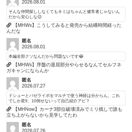
2026.08.01
そんな仲間探ししなくてもキミはちゃんと健常者じゃないん
だから安心しな😉
【MHWs】こうしてみると発売から結構時間経った
んだな
匿名
2026.08.01
本編全部クソなんだから問題ないです😂
【MHWs】序盤の退屈部分やらせるなんてセルフネ
ガキャンにならんか
匿名
2026.07.27
ドシューとバゼライボをマルチで使う神経は分からん。これ
でしか星9、10倒せないって自己紹介アピ？
【MHNow】カーナ3部位破壊済みでミリ残しで誰も
立ち上がらないから見学してたわ
匿名
2026.07.26