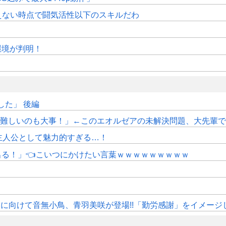
えない時点で闘気活性以下のスキルだわ
作環境が判明！
た」 後編
しいのも大事！」←このエオルゼアの未解決問題、大先輩であるWorl
主人公として魅力的すぎる…！
にも出る！」👈こいつにかけたい言葉ｗｗｗｗｗｗｗｗｗ
》11月に向けて音無小鳥、青羽美咲が登場!!「勤労感謝」をイメージ