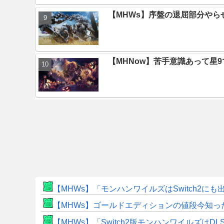
【MHWs】序盤の退屈部分や
【MHNow】苦手意識あって星
【MHWs】「モンハンワイルズはSwitch2
【MHWs】ゴールドエディションの値段今知っ
【MHWs】「Switch2版モンハンワイルズはDL