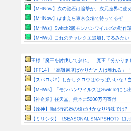
【MHNow】次の謎石は追撃か。次元臨界に使
【MHNow】ぽまえら東京会場で待ってるぞ
【MHWs】Switch2版モンハンワイルズの動
【MHWs】これのチャレクエ追加してるみたい
王様「魔王を討伐して参れ」 魔王「分かりまし
​【FF14】「高難易度ばかりだと人は離れる」「難
【スパロボY】しかしクロウはやっぱいいな！
【MHWs】「モンハンワイルズはSwitch2
【神企業】任天堂、熊本に5000万円寄付
【原神】新紀行武器の槍だけかなり特殊では⁉
【ミリシタ】《SEASONAL SNAPSHOT