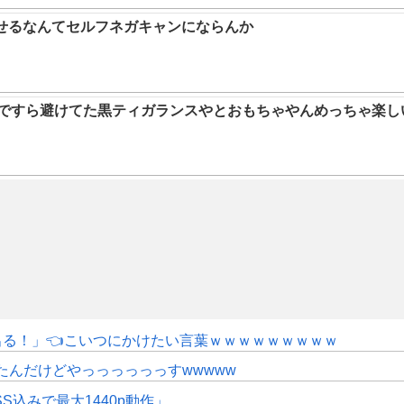
らせるなんてセルフネガキャンにならんか
9ですら避けてた黒ティガランスやとおもちゃやんめっちゃ楽し
にも出る！」👈こいつにかけたい言葉ｗｗｗｗｗｗｗｗｗ
たんだけどやっっっっっっすwwwww
SS込みで最大1440p動作」