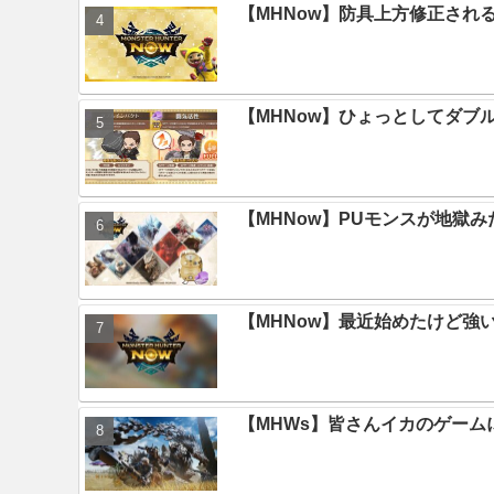
【MHNow】防具上方修正され
【MHNow】ひょっとしてダブ
【MHNow】PUモンスが地獄
【MHNow】最近始めたけど強
【MHWs】皆さんイカのゲー