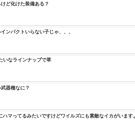
るけど化けた装備ある？
ルインパクトいらない子じゃ、、、
みたいなラインナップで草
い武器種なに？
ムにハマってるみたいですけどワイルズにも素敵なイカがいます