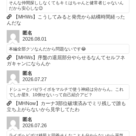
そんな仲間探ししなくてもキミはちゃんと健常者じゃないん
だから安心しな😉
【MHWs】こうしてみると発売から結構時間経った
んだな
匿名
2026.08.01
本編全部クソなんだから問題ないです😂
【MHWs】序盤の退屈部分やらせるなんてセルフネ
ガキャンにならんか
匿名
2026.07.27
ドシューとバゼライボをマルチで使う神経は分からん。これ
でしか星9、10倒せないって自己紹介アピ？
【MHNow】カーナ3部位破壊済みでミリ残しで誰も
立ち上がらないから見学してたわ
匿名
2026.07.26
ライボヘビボは移民と同義そんなことも分からないから平気