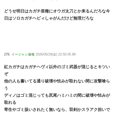
どうせ明日はカガチ亜種にオウガ太刀とか来るんだろな今
日はソロカガチヘビィしゃがんだけど無理だろな
276:
イージャン速報
2026/05/29(金) 22:50:05.89
紅カガチはカガチヘヴィ以外のゴミ武器が混じるとキツい
ぞ
他の人も書いてる通り破壊や怯みが取れない間に攻撃喰ら
う
ディノはゴミ混じっても尻尾ハミハミの間に破壊や怯みが
取れる
寄生やゴミ扱いされたく無いなら、双剣かスラアク担いで