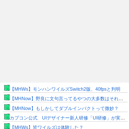
【MHWs】モンハンワイルズSwitch2版、40fpsと判明
【MHNow】野良に文句言ってるやつの大多数はそれしてないだけの雑魚だから聞く耳持つだけムダよ
【MHNow】もしかしてダブルインパクトって微妙？
カプコン公式 UIデザイナー新人研修「UI研修」が実装まで進みました！
【MHWs】皆ワイルズは体験した？