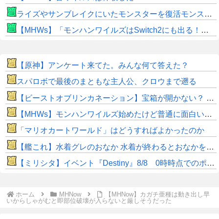
ライズやサンブレイクにいたモンスターを復活モンスターと呼ぶのはやめよう
【MHWs】「モンハンワイルズはSwitch2にも出る！」👈こいつにかけたい言葉ｗｗｗｗｗｗｗｗｗ
【原神】アンケート来てた。みんな何て答えた？
スパロボで最後のまともな主人公、クロウまで遡る
【ビーストオブリンカネーション】宝箱が開かない？ パスワードやマップ仕様に不満
【MHWs】モンハンワイルズ始めたけど普通に面白いじゃん
「マリオカートワールド」はどうすればよかったのか
【艦これ】水着グレのおなか 水着が終わるとおなかを隠してしまうから今のうちに堪能しておく 他
【ミリシタ】イベント『Destiny』8/8 0時時点でのポイント、ハイスコアのボーダー
ホーム
MHNow
【MHNow】カガチ亜種は動き出し早
いからしゃがむと即部位破壊が入らないと厳しそうだった