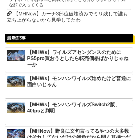
な顔で入ってくる
【MHNow】カーナ3部位破壊済みでミリ残しで誰も
立ち上がらないから見学してたわ
最新記事
【MHWs】ワイルズアセンダンスのために
PS5pro買おうとしたら転売価格ばかりじゃね
ーか
【MHWs】モンハンワイルズ始めたけど普通に
面白いじゃん
【MHWs】モンハンワイルズSwitch2版、
40fpsと判明
【MHNow】野良に文句言ってるやつの大多数
はそれしてないだけの雑魚だから聞く耳持つだ