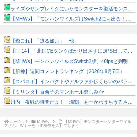
ライズやサンブレイクにいたモンスターを復活モンスターと呼ぶのはやめよう
【MHWs】「モンハンワイルズはSwitch2にも出る！」👈こいつにかけたい言葉ｗｗｗｗｗｗｗｗｗ
【艦これ】「迫る如月」 他
【FF14】「北征CEタンクばかり出さずにDPS出してくれ！」安全重視のヒカセンが増えすぎた結果・・・CEにかかる時間がドンドン延びている？
【MHWs】モンハンワイルズSwitch2版、40fpsと判明
【原神】週間コメントランキング（2026年8月7日）
【スパロボ】インパクトやアルファ外伝くらいのバランス求む！！ → インパクトも最終的にはコアブースターで雑魚は一撃で倒せてたけどね
【ミリシタ】百合子のマンホール楽しみ🐟
川内「夜戦の時間だよ！」瑞鶴「あーかわうちうるさい！」
ホーム
MHWs
【MHWs】モンスターハンターワイル
ズさん、Wキーを回す操作を入れてしまう