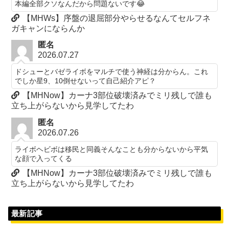
本編全部クソなんだから問題ないです😂
【MHWs】序盤の退屈部分やらせるなんてセルフネ
ガキャンにならんか
匿名
2026.07.27
ドシューとバゼライボをマルチで使う神経は分からん。これ
でしか星9、10倒せないって自己紹介アピ？
【MHNow】カーナ3部位破壊済みでミリ残しで誰も
立ち上がらないから見学してたわ
匿名
2026.07.26
ライボヘビボは移民と同義そんなことも分からないから平気
な顔で入ってくる
【MHNow】カーナ3部位破壊済みでミリ残しで誰も
立ち上がらないから見学してたわ
最新記事