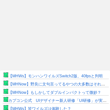
【MHWs】モンハンワイルズSwitch2版、40fpsと判明
【MHNow】野良に文句言ってるやつの大多数はそれしてないだけの雑魚だから聞く耳持つだけムダよ
【MHNow】もしかしてダブルインパクトって微妙？
カプコン公式 UIデザイナー新人研修「UI研修」が実装まで進みました！
【MHWs】皆ワイルズは体験した？