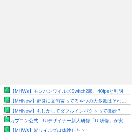
【MHWs】モンハンワイルズSwitch2版、40fpsと判明
【MHNow】野良に文句言ってるやつの大多数はそれしてないだけの雑魚だから聞く耳持つだけムダよ
【MHNow】もしかしてダブルインパクトって微妙？
カプコン公式 UIデザイナー新人研修「UI研修」が実装まで進みました！
【MHWs】皆ワイルズは体験した？