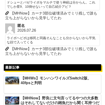
ドシューとバゼライボをマルチで使う神経は分からん。これ
でしか星9、10倒せないって自己紹介アピ？
【MHNow】カーナ3部位破壊済みでミリ残しで誰も
立ち上がらないから見学してたわ
匿名
2026.07.26
ライボヘビボは移民と同義そんなことも分からないから平気
な顔で入ってくる
【MHNow】カーナ3部位破壊済みでミリ残しで誰も
立ち上がらないから見学してたわ
最新記事
【MHWs】モンハンワイルズSwitch2版、
40fpsと判明
【MHNow】野良に文句言ってるやつの大多数
はそれしてないだけの雑魚だから聞く耳持つだ