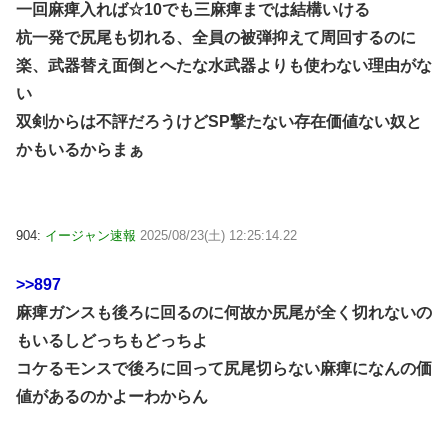
一回麻痺入れば☆10でも三麻痺までは結構いける
杭一発で尻尾も切れる、全員の被弾抑えて周回するのに
楽、武器替え面倒とへたな水武器よりも使わない理由がな
い
双剣からは不評だろうけどSP撃たない存在価値ない奴と
かもいるからまぁ
904:
イージャン速報
2025/08/23(土) 12:25:14.22
>>897
麻痺ガンスも後ろに回るのに何故か尻尾が全く切れないの
もいるしどっちもどっちよ
コケるモンスで後ろに回って尻尾切らない麻痺になんの価
値があるのかよーわからん