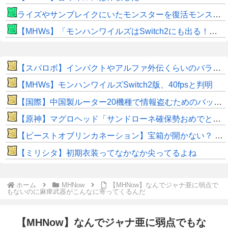
ライズやサンブレイクにいたモンスターを復活モンスターと呼ぶのはやめよう
【MHWs】「モンハンワイルズはSwitch2にも出る！」👈こいつにかけたい言葉ｗｗｗｗｗｗｗｗｗ
【スパロボ】インパクトやアルファ外伝くらいのバランス求む！！ → インパクトも最終的にはコアブースターで雑魚は一撃で倒せてたけどね
【MHWs】モンハンワイルズSwitch2版、40fpsと判明
【国際】中国製ルーター20機種で情報盗むためのバックドア見つかる 米セキュリティー会社発表
【原神】マグロヘッド「サンドローネ確保勢おめでとう～パチパチ」って動画出してて草
【ビーストオブリンカネーション】宝箱が開かない？ パスワードやマップ仕様に不満
【ミリシタ】初期衣装ってなかなか尖ってるよね
ホーム
MHNow
【MHNow】なんでジャナ亜に弱点で
もないのに麻痺武器がこんなに寄ってくるんだ
【MHNow】なんでジャナ亜に弱点でもな