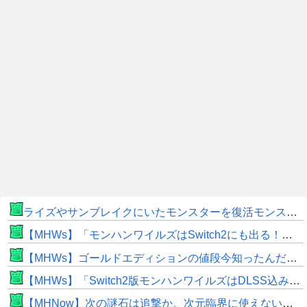
ライズやサンブレイクにいたモンスターを復活モンスターと呼ぶのはやめよう
【MHWs】「モンハンワイルズはSwitch2にも出る！」👈こいつにかけたい言葉ｗｗｗｗｗｗｗｗｗ
【MHWs】ゴールドエディションの値段今知ったんだけどやっっっっっっすwwwww
【MHWs】「Switch2版モンハンワイルズはDLSS込みで最大1440p動作」
【MHNow】次の謎石は追撃か。次元臨界に使えない時点で闘気活性以下のスキルだわ