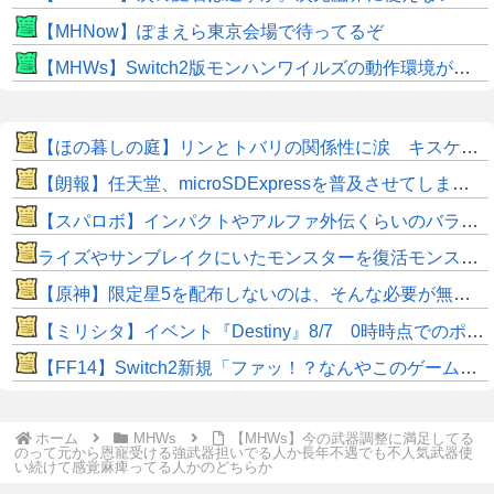
【MHNow】ぽまえら東京会場で待ってるぞ
【MHWs】Switch2版モンハンワイルズの動作環境が判明！
【ほの暮しの庭】リンとトバリの関係性に涙 キスケの株も急上昇
【朗報】任天堂、microSDExpressを普及させてしまう…
【スパロボ】インパクトやアルファ外伝くらいのバランス求む！！ → インパクトも最終的にはコアブースターで雑魚は一撃で倒せてたけどね
ライズやサンブレイクにいたモンスターを復活モンスターと呼ぶのはやめよう
【原神】限定星5を配布しないのは、そんな必要が無いから。
【ミリシタ】イベント『Destiny』8/7 0時時点でのポイント、ハイスコアのボーダー
【FF14】Switch2新規「ファッ！？なんやこのゲームゥ…お使いばっかやんけw」←お使いを愛してからが本当の光の戦士なんだがw
ホーム
MHWs
【MHWs】今の武器調整に満足してる
のって元から恩寵受ける強武器担いでる人か長年不遇でも不人気武器使
い続けて感覚麻痺ってる人かのどちらか