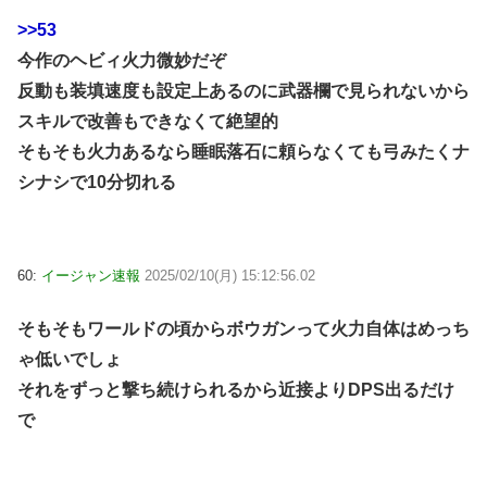
>>53
今作のヘビィ火力微妙だぞ
反動も装填速度も設定上あるのに武器欄で見られないから
スキルで改善もできなくて絶望的
そもそも火力あるなら睡眠落石に頼らなくても弓みたくナ
シナシで10分切れる
60:
イージャン速報
2025/02/10(月) 15:12:56.02
そもそもワールドの頃からボウガンって火力自体はめっち
ゃ低いでしょ
それをずっと撃ち続けられるから近接よりDPS出るだけ
で