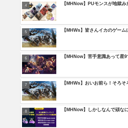
【MHNow】PUモンスが地獄
【MHWs】皆さんイカのゲー
【MHNow】苦手意識あって星
【MHWs】おいお前ら！そろそ
【MHNow】しかしなんで頑な