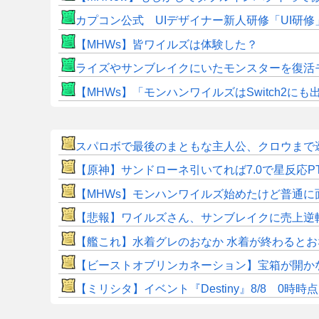
カプコン公式 UIデザイナー新人研修「UI研
【MHWs】皆ワイルズは体験した？
ライズやサンブレイクにいたモンスターを復活
【MHWs】「モンハンワイルズはSwitch2
スパロボで最後のまともな主人公、クロウまで
【原神】サンドローネ引いてれば7.0で星反応P
【MHWs】モンハンワイルズ始めたけど普通に
【悲報】ワイルズさん、サンブレイクに売上逆
【艦これ】水着グレのおなか 水着が終わると
【ビーストオブリンカネーション】宝箱が開か
【ミリシタ】イベント『Destiny』8/8 0