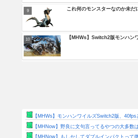
これ何のモンスターなのか未だ
【MHWs】Switch2版モン
【MHWs】モンハンワイルズSwitch2版、40fp
【MHNow】野良に文句言ってるやつの大多数
【MHNow】もしかしてダブルインパクトって