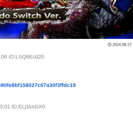
2024.08.27
9.06 ID:LSQ8Ecd20
e80fe8bf158027c67a30f3ffdc19
33.01 ID:ELj1ksGX0