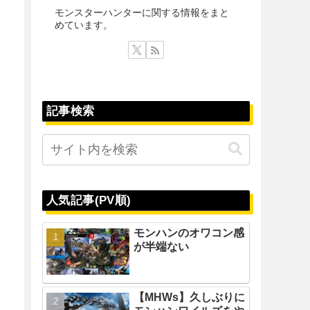
モンスターハンターに関する情報をまと
めています。
記事検索
人気記事(PV順)
モンハンのオワコン感
が半端ない
【MHWs】久しぶりに