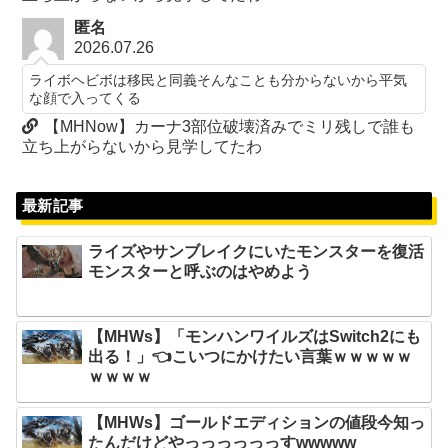
匿名
2026.07.26
ライボヘビボは移民と同義そんなことも分からないから平気
な顔で入ってくる
【MHNow】カーナ3部位破壊済みでミリ残しで誰も
立ち上がらないから見学してたわ
最新記事
ライズやサンブレイクにいたモンスターを復活
モンスターと呼ぶのはやめよう
【MHWs】「モンハンワイルズはSwitch2にも
出る！」👈こいつにかけたい言葉ｗｗｗｗｗ
ｗｗｗｗ
【MHWs】ゴールドエディションの値段今知っ
たんだけどやっっっっっっすwwwww