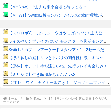
【MHNow】ぽまえら東京会場で待ってるぞ
【MHWs】Switch2版モンハンワイルズの動作環境が判明！
【スパロボY】しかしクロウはやっぱいいな！主人公として魅力的すぎる…！
ライズやサンブレイクにいたモンスターを復活モンスターと呼ぶのはやめよう
Switchのカプコンアーケードスタジアム1、2セールだから買ってしまった
【ほの暮しの庭】リンとトバリの関係性に涙 キスケの株も急上昇
【原神】オデット待ち遠しいね。先行プレイも楽しみ！
【ミリシタ】生き恥朋花ちゃん👙👰💒
【FF14】ワイ「ナイト一番好き！」ジョブクエプレイ後「虚無すぎて泣ける…」←他ジョブなんて◯◯だぜw
ホーム
MHNow
【モンハンNow】遂に変異オウガのリ
ーク来たぞ