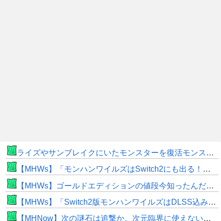
ライズやサンブレイクにいたモンスターを復活モンスターと呼ぶのはやめよう
【MHWs】「モンハンワイルズはSwitch2にも出る！」👈こいつにかけたい言葉ｗｗｗｗｗｗｗｗｗ
【MHWs】ゴールドエディションの値段今知ったんだけどやっっっっっっすwwwww
【MHWs】「Switch2版モンハンワイルズはDLSS込みで最大1440p動作」
【MHNow】次の謎石は追撃か。次元臨界に使えない時点で闘気活性以下のスキルだわ