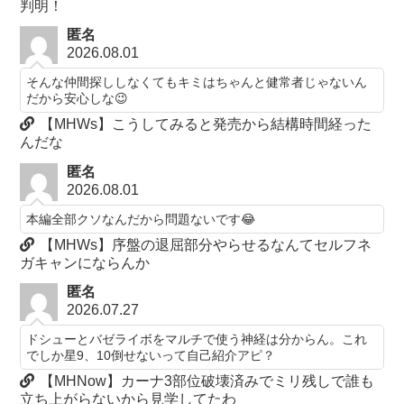
判明！
匿名
2026.08.01
そんな仲間探ししなくてもキミはちゃんと健常者じゃないん
だから安心しな😉
【MHWs】こうしてみると発売から結構時間経った
んだな
匿名
2026.08.01
本編全部クソなんだから問題ないです😂
【MHWs】序盤の退屈部分やらせるなんてセルフネ
ガキャンにならんか
匿名
2026.07.27
ドシューとバゼライボをマルチで使う神経は分からん。これ
でしか星9、10倒せないって自己紹介アピ？
【MHNow】カーナ3部位破壊済みでミリ残しで誰も
立ち上がらないから見学してたわ