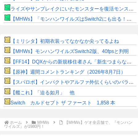
ライズやサンブレイクにいたモンスターを復活モンスターと呼ぶのはやめよう
【MHWs】「モンハンワイルズはSwitch2にも出る！」👈こいつにかけたい言葉ｗｗｗｗｗｗｗｗｗ
【ミリシタ】初期衣装ってなかなか尖ってるよね
【MHWs】モンハンワイルズSwitch2版、40fpsと判明
【FF14】DQXからの新規移住者さん「新生つまらないって聞いてたけど普通に面白くてワロタｗｗ」
【原神】週間コメントランキング（2026年8月7日）
【スパロボ】インパクトやアルファ外伝くらいのバランス求む！！ → インパクトも最終的にはコアブースターで雑魚は一撃で倒せてたけどね
【艦これ】「迫る如月」 他
Switch カルドセプト ザ ファースト 1,858 本
ホーム
MHWs
【MHWs】ゲオ全店舗で、『モンハン
ワイルズ』が1980円！