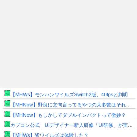
【MHWs】モンハンワイルズSwitch2版、40fpsと判明
【MHNow】野良に文句言ってるやつの大多数はそれしてないだけの雑魚だから聞く耳持つだけムダよ
【MHNow】もしかしてダブルインパクトって微妙？
カプコン公式 UIデザイナー新人研修「UI研修」が実装まで進みました！
【MHWs】皆ワイルズは体験した？