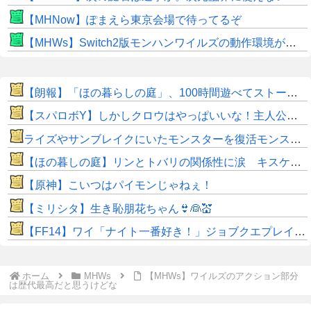
【MHNow】ぽまえら東京会場で待ってるぞ
【MHWs】Switch2版モンハンワイルズの動作環境が判明！
【朗報】「ほの暮らしの庭」、100時間遊べてストーリーも面白いスタバレの上位互換だとまじで好評
【スパロボY】しかしクロウはやっぱいいな！主人公として魅力的すぎる…！
ライズやサンブレイクにいたモンスターを復活モンスターと呼ぶのはやめよう
【ほの暮しの庭】リンとトバリの関係性に涙 キスケの株も急上昇
【原神】こいつはパイモンじゃねぇ！
【ミリシタ】生き恥朋花ちゃん👙👰💒
【FF14】ワイ「ナイト一番好き！」ジョブクエプレイ後「虚無すぎて泣ける…」←他ジョブなんて◯◯だぜw
ホーム
MHWs
【MHWs】ワイルズのアクション部分
は歴代最高だと思うけどな