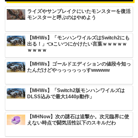
ライズやサンブレイクにいたモンスターを復活
モンスターと呼ぶのはやめよう
【MHWs】「モンハンワイルズはSwitch2にも
出る！」👈こいつにかけたい言葉ｗｗｗｗｗ
ｗｗｗｗ
【MHWs】ゴールドエディションの値段今知っ
たんだけどやっっっっっっすwwwww
【MHWs】「Switch2版モンハンワイルズは
DLSS込みで最大1440p動作」
【MHNow】次の謎石は追撃か。次元臨界に使
えない時点で闘気活性以下のスキルだわ