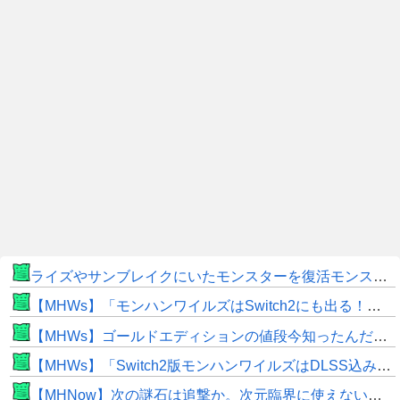
ライズやサンブレイクにいたモンスターを復活モンスターと呼ぶのはやめよう
【MHWs】「モンハンワイルズはSwitch2にも出る！」👈こいつにかけたい言葉ｗｗｗｗｗｗｗｗｗ
【MHWs】ゴールドエディションの値段今知ったんだけどやっっっっっっすwwwww
【MHWs】「Switch2版モンハンワイルズはDLSS込みで最大1440p動作」
【MHNow】次の謎石は追撃か。次元臨界に使えない時点で闘気活性以下のスキルだわ