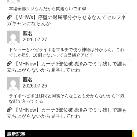
本編全部クソなんだから問題ないです😂
【MHWs】序盤の退屈部分やらせるなんてセルフネ
ガキャンにならんか
匿名
2026.07.27
ドシューとバゼライボをマルチで使う神経は分からん。これ
でしか星9、10倒せないって自己紹介アピ？
【MHNow】カーナ3部位破壊済みでミリ残しで誰も
立ち上がらないから見学してたわ
匿名
2026.07.26
ライボヘビボは移民と同義そんなことも分からないから平気
な顔で入ってくる
【MHNow】カーナ3部位破壊済みでミリ残しで誰も
立ち上がらないから見学してたわ
最新記事