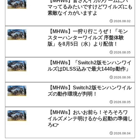
【MHWs】皆さんイカのゲームにハ
マってるみたいですけどワイルズにも
素敵なイカがいますよ
2026.08.02
【MHWs】一狩り行こうぜ！「モン
スターハンターワイルズ 序盤体験
版」を8月5日（水）より配信！
2026.08.05
【MHWs】「Switch2版モンハンワイ
ルズはDLSS込みで最大1440p動作」
2026.08.06
【MHWs】Switch2版モンハンワイル
ズの動作環境が判明！
2026.08.05
【MHWs】おいお前ら！そろそろワ
イルズメンテ明けるから起動の準備し
ろ👉
2026.08.04