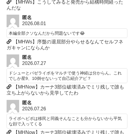
【MHWs】こうしてみると発売から結構時間経った
んだな
匿名
2026.08.01
本編全部クソなんだから問題ないです😂
【MHWs】序盤の退屈部分やらせるなんてセルフネ
ガキャンにならんか
匿名
2026.07.27
ドシューとバゼライボをマルチで使う神経は分からん。これ
でしか星9、10倒せないって自己紹介アピ？
【MHNow】カーナ3部位破壊済みでミリ残しで誰も
立ち上がらないから見学してたわ
匿名
2026.07.26
ライボヘビボは移民と同義そんなことも分からないから平気
な顔で入ってくる
【MHNow】カーナ3部位破壊済みでミリ残しで誰も