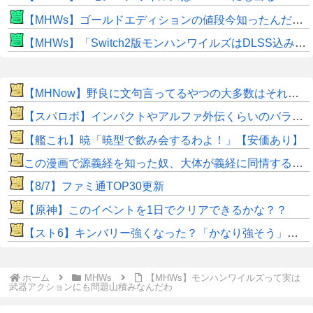
【MHWs】ゴールドエディションの値段今知ったんだけどやっっっっっっすwwwww
【MHWs】「Switch2版モンハンワイルズはDLSS込みで最大1440p動作」
【MHNow】野良に文句言ってるやつの大多数はそれしてないだけの雑魚だから聞く耳持つだけムダよ
【スパロボ】インパクトやアルファ外伝くらいのバランス求む！！ → インパクトも最終的にはコアブースターで雑魚は一撃で倒せてたけどね
【艦これ】暁「暁型で飲み会するわよ！」【安価あり】
この漫画で源義経を知った奴、大体が義経に同情するようになるｗｗｗｗｗｗｗｗ
【8/7】ファミ通TOP30更新
【原神】このイベントを1日でクリアできるかな？？
【スト6】キンバリー強くなった？「かなり強そう」「勝てなくなった」
ホーム
MHWs
【MHWs】モンハンワイルズって実は
武器アクションにも問題山積みなんだわ