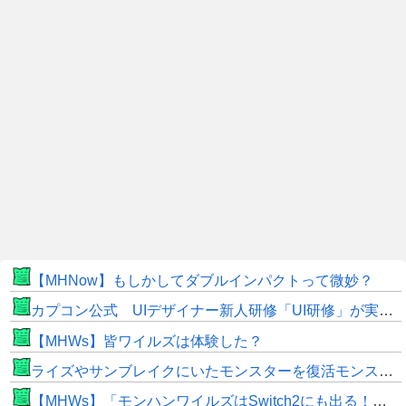
【MHNow】もしかしてダブルインパクトって微妙？
カプコン公式 UIデザイナー新人研修「UI研修」が実装まで進みました！
【MHWs】皆ワイルズは体験した？
ライズやサンブレイクにいたモンスターを復活モンスターと呼ぶのはやめよう
【MHWs】「モンハンワイルズはSwitch2にも出る！」👈こいつにかけたい言葉ｗｗｗｗｗｗｗｗｗ