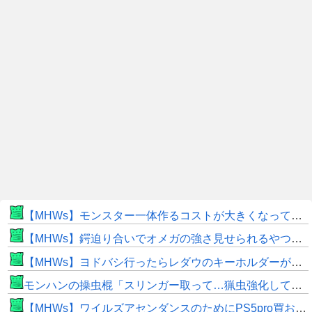
【MHWs】モンスター一体作るコストが大きくなっている昨今でこそ亜種に頼るべきだよな
【MHWs】鍔迫り合いでオメガの強さ見せられるやつ一番すき
【MHWs】ヨドバシ行ったらレダウのキーホルダーが100円で売ってて草
モンハンの操虫棍「スリンガー取って…猟虫強化して…エキス取って… よし、戦うぞ」←これ
【MHWs】ワイルズアセンダンスのためにPS5pro買おうとしたら転売価格ばかりじゃねーか