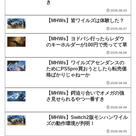
き
2026.08.03
【MHWs】皆ワイルズは体験した？
2026.08.07
【MHWs】ヨドバシ行ったらレダウ
のキーホルダーが100円で売ってて草
2026.08.08
【MHWs】ワイルズアセンダンスの
ためにPS5pro買おうとしたら転売価
格ばかりじゃねーか
2026.08.08
【MHWs】鍔迫り合いでオメガの強
さ見せられるやつ一番すき
2026.08.08
【MHWs】Switch2版モンハンワイル
ズの動作環境が判明！
2026.08.05