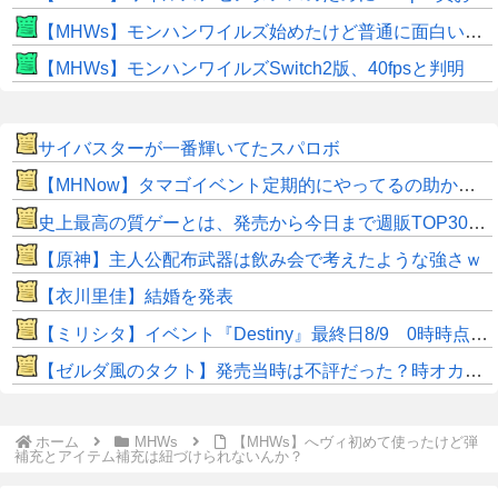
【MHWs】モンハンワイルズ始めたけど普通に面白いじゃん
【MHWs】モンハンワイルズSwitch2版、40fpsと判明
サイバスターが一番輝いてたスパロボ
【MHNow】タマゴイベント定期的にやってるの助かるよね
史上最高の質ゲーとは、発売から今日まで週販TOP30以内に居るあつ森、スマブラSP、マイクラ、マリカ8DX
【原神】主人公配布武器は飲み会で考えたような強さｗ
【衣川里佳】結婚を発表
【ミリシタ】イベント『Destiny』最終日8/9 0時時点でのポイント、ハイスコアのボーダー
【ゼルダ風のタクト】発売当時は不評だった？時オカから激変したキャラデザに「なんじゃこりゃ」
ホーム
MHWs
【MHWs】へヴィ初めて使ったけど弾
補充とアイテム補充は紐づけられないんか？